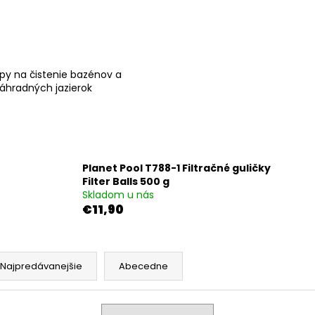
py na čistenie bazénov a
áhradných jazierok
Planet Pool T788-1 Filtračné guličky
Filter Balls 500 g
Skladom u nás
€11,90
Najpredávanejšie
Abecedne