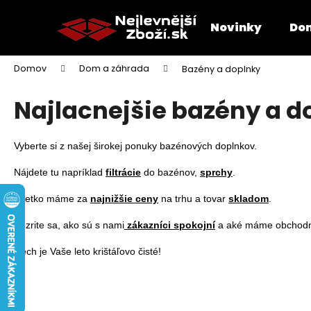
K
Prejsť
na
o
Novinky
Dom
obsah
Späť
Späť
š
do
do
í
Domov
Dom a záhrada
Bazény a doplnky
k
obchodu
obchodu
Najlacnejšie bazény a d
Vyberte si z našej širokej ponuky bazénových doplnkov.

Nájdete tu napríklad 
filtrácie
 do bazénov, 
sprchy
.

Všetko máme za 
najnižšie ceny
 na trhu a tovar 
skladom
.

Pozrite sa, ako sú s nami
 zákazníci spokojní
 a aké máme obchodn
Nech je Vaše leto krištáľovo čisté!