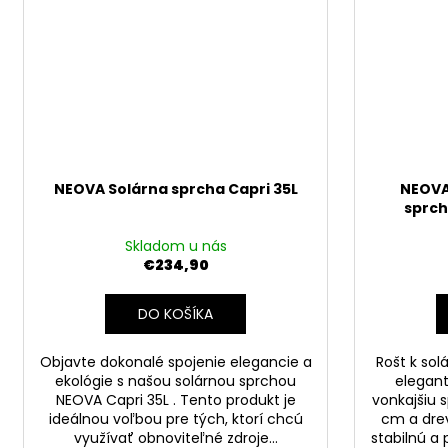
NEOVA Solárna sprcha Capri 35L
NEOVA
sprch
Skladom u nás
€234,90
DO KOŠÍKA
Objavte dokonalé spojenie elegancie a
Rošt k sol
ekológie s našou solárnou sprchou
elegan
NEOVA Capri 35L . Tento produkt je
vonkajšiu 
ideálnou voľbou pre tých, ktorí chcú
cm a dre
využívať obnoviteľné zdroje...
stabilnú a 