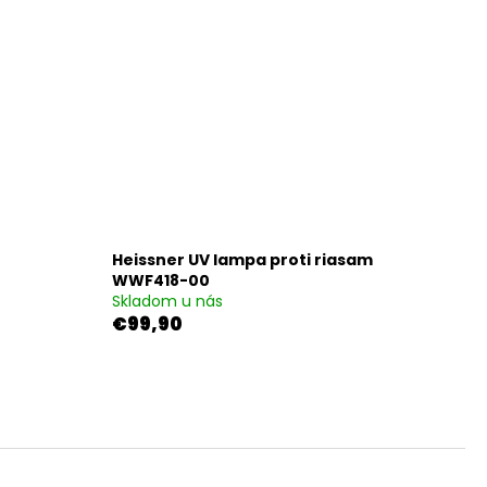
Heissner UV lampa proti riasam
WWF418-00
Skladom u nás
€99,90