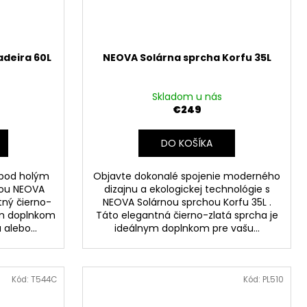
deira 60L
NEOVA Solárna sprcha Korfu 35L
Skladom u nás
€249
DO KOŠÍKA
y pod holým
Objavte dokonalé spojenie moderného
hou NEOVA
dizajnu a ekologickej technológie s
tný čierno-
NEOVA Solárnou sprchou Korfu 35L .
ym doplnkom
Táto elegantná čierno-zlatá sprcha je
alebo...
ideálnym doplnkom pre vašu...
Kód:
T544C
Kód:
PL510