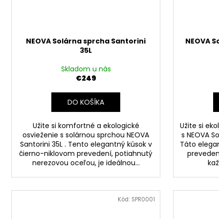
NEOVA Solárna sprcha Santorini
NEOVA So
35L
Skladom u nás
€249
DO KOŠÍKA
Užite si komfortné a ekologické
Užite si ek
osvieženie s solárnou sprchou NEOVA
s NEOVA So
Santorini 35L . Tento elegantný kúsok v
Táto elega
čierno-niklovom prevedení, potiahnutý
preveden
nerezovou oceľou, je ideálnou...
kaž
Kód:
SPR0001