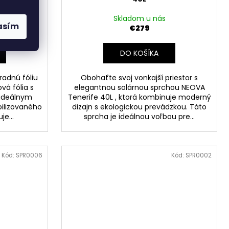
vá
Skladom u nás
asím
€279
DO KOŠÍKA
radnú fóliu
Obohaťte svoj vonkajší priestor s
vá fólia s
elegantnou solárnou sprchou NEOVA
 ideálnym
Tenerife 40L , ktorá kombinuje moderný
bilizovaného
dizajn s ekologickou prevádzkou. Táto
je...
sprcha je ideálnou voľbou pre...
Kód:
SPR0006
Kód:
SPR0002