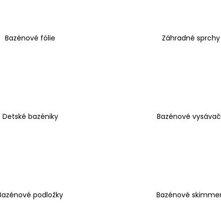
MYPROJECT OCHRANNÁ PLACHTA
EASYMAXX SI
NA AUTO XL
HRNČEKOM NA
BARISTA
€18,90
€19,90
Bazénové fólie
Záhradné sprchy
Detské bazéniky
Bazénové vysávač
Bazénové podložky
Bazénové skimme