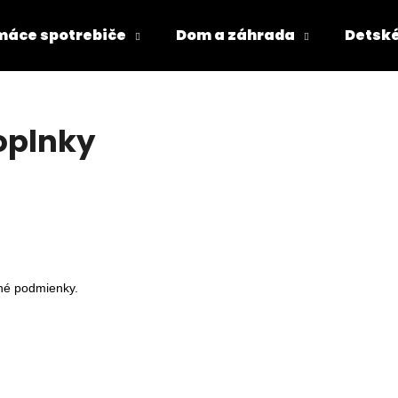
áce spotrebiče
Dom a záhrada
Detské
Čo potrebujete nájsť?
oplnky
HĽADAŤ
Odporúčame
é podmienky.
