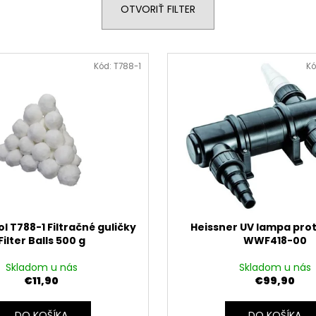
OTVORIŤ FILTER
Kód:
T788-1
Kó
l T788-1 Filtračné guličky
Heissner UV lampa prot
Filter Balls 500 g
WWF418-00
Skladom u nás
Skladom u nás
€11,90
€99,90
DO KOŠÍKA
DO KOŠÍKA