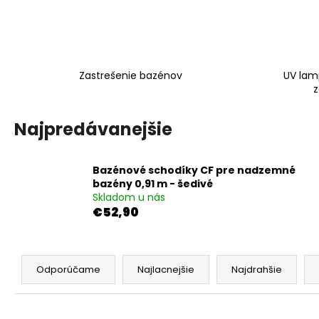
Zastrešenie bazénov
UV lam
z
Najpredávanejšie
Bazénové schodíky CF pre nadzemné
bazény 0,91 m - šedivé
Skladom u nás
€52,90
R
a
Odporúčame
Najlacnejšie
Najdrahšie
d
e