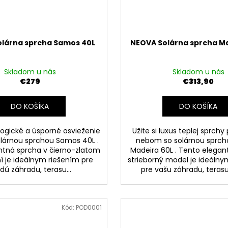
lárna sprcha Samos 40L
NEOVA Solárna sprcha Ma
Skladom u nás
Skladom u nás
€279
€313,90
DO KOŠÍKA
DO KOŠÍKA
ologické a úsporné osvieženie
Užite si luxus teplej sprch
lárnou sprchou Samos 40L .
nebom so solárnou sprc
ntná sprcha v čierno-zlatom
Madeira 60L . Tento elegan
í je ideálnym riešením pre
strieborný model je ideáln
dú záhradu, terasu...
pre vašu záhradu, terasu 
Kód:
POD0001