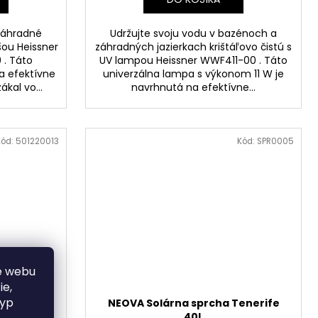
 záhradné
Udržujte svoju vodu v bazénoch a
ašou Heissner
záhradných jazierkach krištáľovo čistú s
. Táto
UV lampou Heissner WWF411-00 . Táto
a efektívne
univerzálna lampa s výkonom 11 W je
ákal vo...
navrhnutá na efektívne...
Kód:
501220013
Kód:
SPR0005
e webu
ie,
typ
ólia pre
NEOVA Solárna sprcha Tenerife
3,5 x 0,9
40L