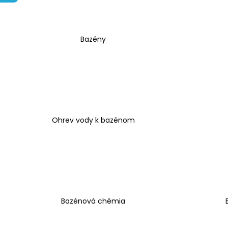
DOLU 2678 DETSKÝ ZÁHRADNÝ
SET STÔL A 2 STOLIČKY BIELE
€19,90
Bazény
Ohrev vody k bazénom
Bazénová chémia