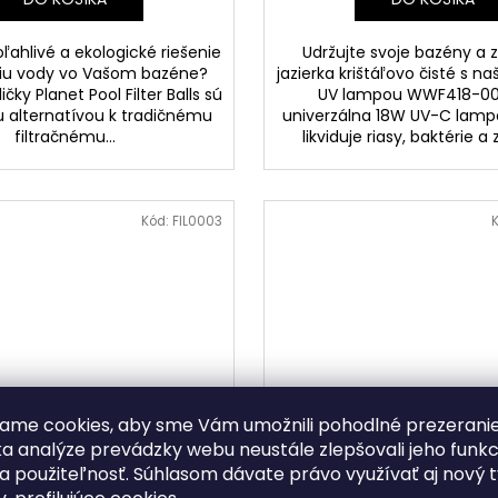
ľahlivé a ekologické riešenie
Udržujte svoje bazény a
áciu vody vo Vašom bazéne?
jazierka krištáľovo čisté s n
ičky Planet Pool Filter Balls sú
UV lampou WWF418-00 
 alternatívou k tradičnému
univerzálna 18W UV-C lamp
filtračnému...
likviduje riasy, baktérie a z
Kód:
FIL0003
ame cookies, aby sme Vám umožnili pohodlné prezerani
a analýze prevádzky webu neustále zlepšovali jeho funkc
a použiteľnosť. Súhlasom dávate právo využívať aj nový 
iesková filtrácia pre
CF Náhradná bazénová f
tené bazény EMS 145
bazén s oceľovou stenou 