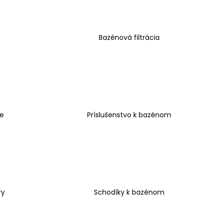
NGLE KÁVOVAR S
 CESTY 15240
Bazénová filtrácia
e
Príslušenstvo k bazénom
ry
Schodíky k bazénom