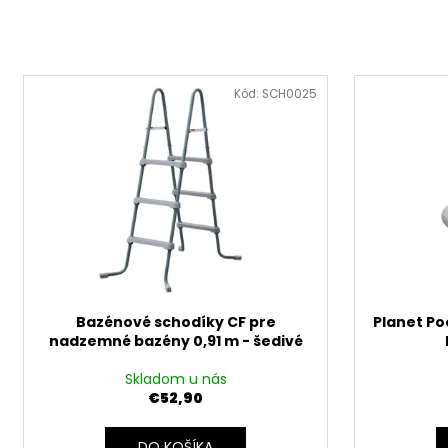
n
i
e
V
p
ý
Kód:
SCH0025
r
p
o
i
d
s
u
p
k
r
t
o
o
d
v
u
Bazénové schodíky CF pre
Planet Poo
k
nadzemné bazény 0,91 m - šedivé
t
o
Skladom u nás
€52,90
v
DO KOŠÍKA