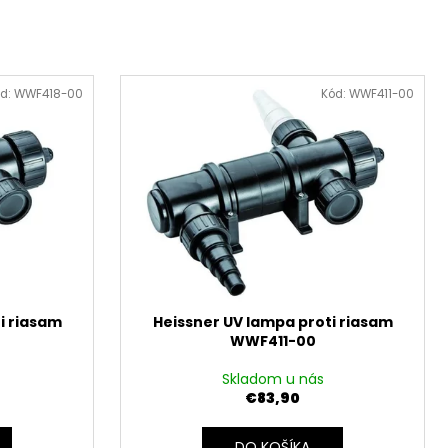
d:
WWF418-00
Kód:
WWF411-00
i riasam
Heissner UV lampa proti riasam
WWF411-00
Skladom u nás
€83,90
DO KOŠÍKA