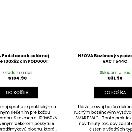
 Podstavec k solárnej
NEOVA Bazénový vysáv
e 100x62 cm POD0001
VAC T544C
Skladom u nás
Skladom u nás
€104,90
€31,90
DO KOŠÍKA
DO KOŠÍKA
árnej sprche je praktickým a
Udržujte svoj bazén dokona
tným riešením pre každú
ručným bazénovým vysáv
sprchu. S rozmermi 100x60x5
SMART VAC . Tento praktický
veným dekorom poskytuje
navrhnutý tak, aby zaistil
protišmykovú plochu, ktorá...
čistenie všetkých typ