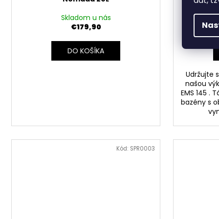
dát, tz
Skladom u nás
Nas
€179,90
DO KOŠÍKA
Udržujte s
našou výk
EMS 145 . T
bazény s 
vyn
Kód:
SPR0003