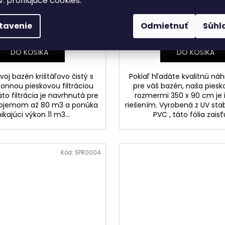
v. profilujúce cookies.
m 220013 piesko
Skladom u nás
Skladom u nás
tavenie
Odmietnuť
Súhl
€674,90
€69,90
DO KOŠÍKA
DO KOŠÍKA
voj bazén krištáľovo čistý s
Pokiaľ hľadáte kvalitnú náh
onnou pieskovou filtráciou
pre váš bazén, naša piesko
áto filtrácia je navrhnutá pre
rozmermi 350 x 90 cm je
objemom až 80 m3 a ponúka
riešením. Vyrobená z UV sta
ikajúci výkon 11 m3...
PVC , táto fólia zaisťu
Kód:
SPR0004