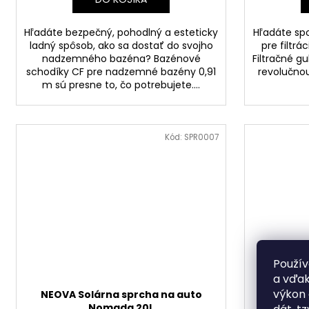
Hľadáte bezpečný, pohodlný a esteticky
Hľadáte spo
ladný spôsob, ako sa dostať do svojho
pre filtr
nadzemného bazéna? Bazénové
Filtračné gul
schodíky CF pre nadzemné bazény 0,91
revolučnou
m sú presne to, čo potrebujete....
Kód:
SPR0007
Použív
a vďak
výkon 
NEOVA Solárna sprcha na auto
CF P
Nomada 20L
zapus