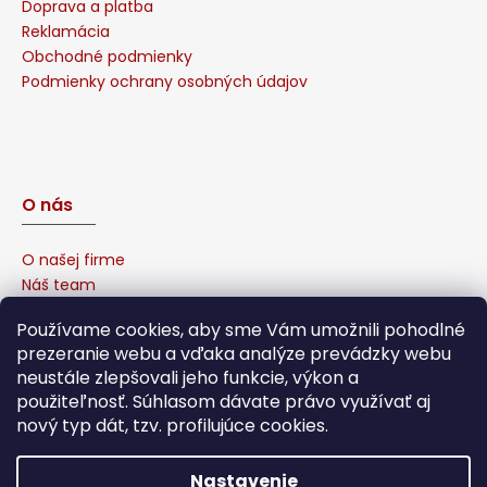
Doprava a platba
Reklamácia
Obchodné podmienky
Podmienky ochrany osobných údajov
O nás
O našej firme
Náš team
Prečo u nás nakúpiť?
Používame cookies, aby sme Vám umožnili pohodlné
Naša garancia
prezeranie webu a vďaka analýze prevádzky webu
Sponzorujeme
neustále zlepšovali jeho funkcie, výkon a
Affiliate program
použiteľnosť. Súhlasom dávate právo využívať aj
nový typ dát, tzv. profilujúce cookies.
Nastavenie