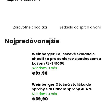
á
j
s
ť
Zdravotné chodítka
Sedadlá do spŕch a vaní
?
Najpredávanejšie
Weinberger Kolieskové skladacie
HĽADAŤ
chodítko pre seniorov s podnosom a
košom RL-S41006
Skladom u nás
€97,90
O
d
Weinberger Otočná stolička do
p
sprchy s držiakom sprchy 46476
o
Skladom u nás
€39,90
r
ú