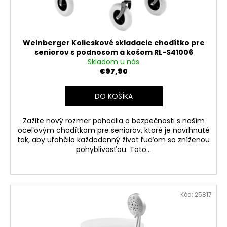
u
k
t
o
Weinberger Kolieskové skladacie chodítko pre
v
seniorov s podnosom a košom RL-S41006
Skladom u nás
€97,90
DO KOŠÍKA
Zažite nový rozmer pohodlia a bezpečnosti s naším
oceľovým chodítkom pre seniorov, ktoré je navrhnuté
tak, aby uľahčilo každodenný život ľuďom so zníženou
pohyblivosťou. Toto...
Kód:
25817