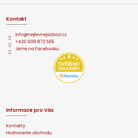
p
i
s
Kontakt
u
info
@
nejlevnejsizbozi.cz
+420 608 873 565
Jsme na Facebooku
Informace pro Vás
Kontakty
Hodnotenie obchodu