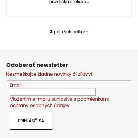
praktická stolička...
2
položiek celkom
O
v
l
Z
á
á
d
Odoberať newsletter
p
a
Nezmeškajte žiadne novinky či zľavy!
c
ä
i
t
Email
e
i
p
Vložením e-mailu súhlasíte s
podmienkami
e
r
ochrany osobných údajov
v
k
PRIHLÁSIŤ SA
y
v
ý