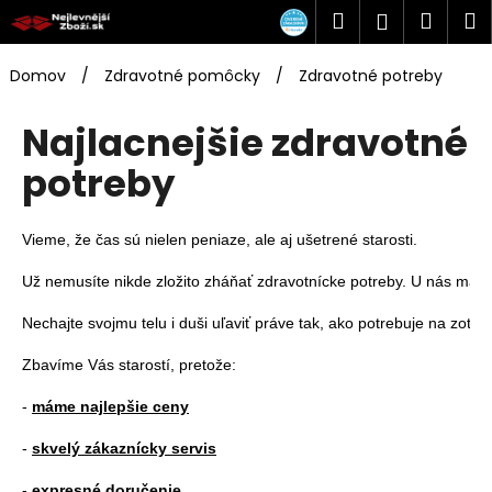
K
Prejsť
Hľadať
Náku
M
Prihlásen
na
o
obsah
Späť
Späť
košík
š
Domov
/
Zdravotné pomôcky
/
Zdravotné potreby
í
Č
k
Najlacnejšie zdravotné
o
potreby
p
o
t
Vieme, že čas sú nielen peniaze, ale aj ušetrené starosti.

r
Už nemusíte nikde zložito zháňať zdravotnícke potreby. U nás máme 
e
b
u
Zbavíme Vás starostí, pretože:

j
e
- 
máme najlepšie ceny
t
- 
skvelý zákaznícky servis
e
n
- 
expresné doručenie