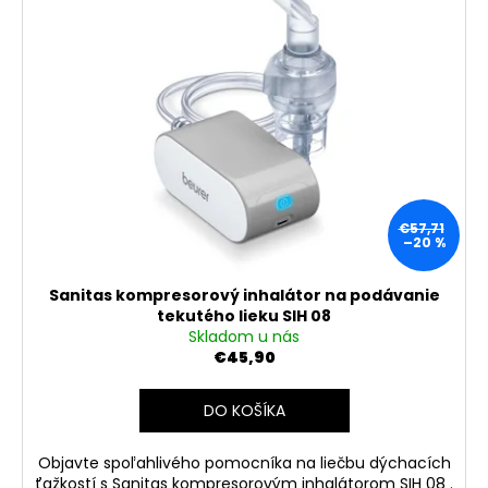
p
p
á
i
r
j
s
o
s
p
d
ť
r
u
?
o
k
d
t
u
o
€57,71
k
v
–20 %
HĽADAŤ
t
o
Sanitas kompresorový inhalátor na podávanie
v
tekutého lieku SIH 08
Skladom u nás
O
€45,90
d
p
DO KOŠÍKA
o
r
Objavte spoľahlivého pomocníka na liečbu dýchacích
ú
ťažkostí s Sanitas kompresorovým inhalátorom SIH 08 .