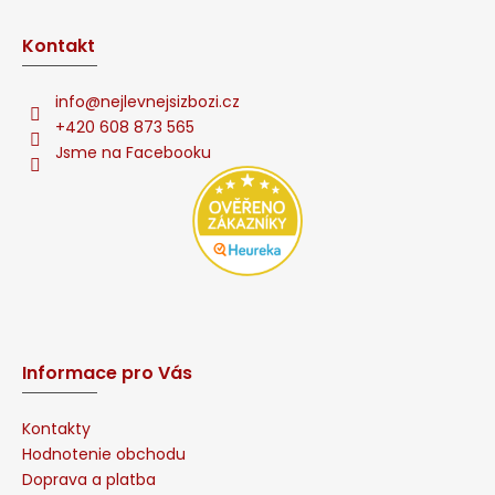
p
i
Kontakt
s
u
info
@
nejlevnejsizbozi.cz
+420 608 873 565
Jsme na Facebooku
Informace pro Vás
Kontakty
Hodnotenie obchodu
Doprava a platba