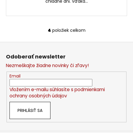
chladné dni. Vďaka...
4
položiek celkom
O
v
Z
l
á
á
Odoberať newsletter
d
p
a
Nezmeškajte žiadne novinky či zľavy!
ä
c
t
Email
i
i
e
Vložením e-mailu súhlasíte s
podmienkami
e
p
ochrany osobných údajov
r
v
PRIHLÁSIŤ SA
k
y
v
ý