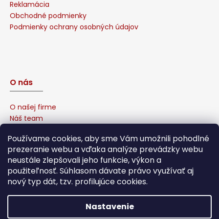
Reklamácia
Obchodné podmienky
Podmienky ochrany osobných údajov
O nás
O našej firme
Náš team
Prečo u nás nakúpiť?
Používame cookies, aby sme Vám umožnili pohodlné
Naša garancia
prezeranie webu a vďaka analýze prevádzky webu
Sponzorujeme
neustále zlepšovali jeho funkcie, výkon a
Affiliate program
použiteľnosť. Súhlasom dávate právo využívať aj
nový typ dát, tzv. profilujúce cookies.
Nastavenie
Vytvoril Shoptet