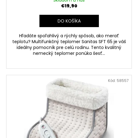
Skladom u nás
€19,90
DO KOŠÍKA
Hľadáte spoľahlivý a rýchly spôsob, ako merať
teplotu? Multifunkčný teplomer Sanitas SFT 65 je váš
ideálny pomocník pre celú rodinu. Tento kvalitný
nemecký teplomer ponúka šesť...
Kód:
58557