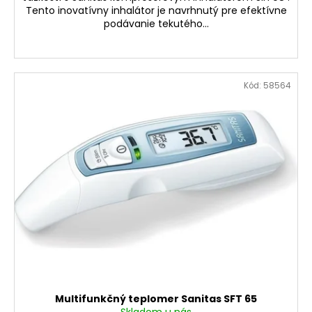
č
Tento inovatívny inhalátor je navrhnutý pre efektívne
a
podávanie tekutého...
m
e
Kód:
58564
DOLU
2678
DETSKÝ
ZÁHRADNÝ
SET
STÔL
A
2
STOLIČKY
BIELE
€19,90
Multifunkčný teplomer Sanitas SFT 65