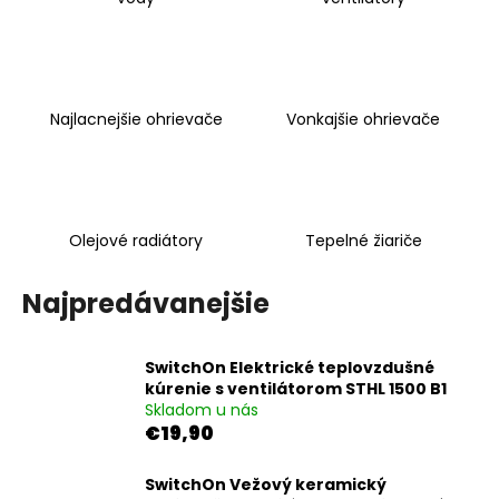
á
j
s
ť
Najlacnejšie ohrievače
Vonkajšie ohrievače
?
Olejové radiátory
Tepelné žiariče
HĽADAŤ
Najpredávanejšie
O
SwitchOn Elektrické teplovzdušné
d
kúrenie s ventilátorom STHL 1500 B1
p
Skladom u nás
o
€19,90
r
ú
SwitchOn Vežový keramický