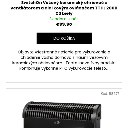
SwitchOn Vežový keramický ohrievač s
ventilátorom a diaľkovým ovládačom TTHL 2000
C3 biely
Skladom u nás
€39,90
DO KOŠÍKA
Objavte všestranné riešenie pre vykurovanie a
chladenie vášho domova s ​​naším vežovým
keramickým ohrievačom . Tento inovatívny produkt
kombinuje výkonné PTC vykurovacie teleso...
Kód:
58577