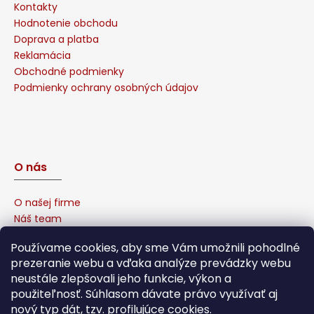
Kontakty
Hodnotenie obchodu
Doprava a platba
Reklamácia
Obchodné podmienky
Podmienky ochrany osobných údajov
O nás
O našej firme
Náš team
Prečo u nás nakúpiť?
Používame cookies, aby sme Vám umožnili pohodlné
Naša garancia
prezeranie webu a vďaka analýze prevádzky webu
Sponzorujeme
neustále zlepšovali jeho funkcie, výkon a
Affiliate program
použiteľnosť. Súhlasom dávate právo využívať aj
nový typ dát, tzv. profilujúce cookies.