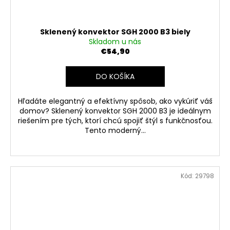
Sklenený konvektor SGH 2000 B3 biely
Skladom u nás
€54,90
DO KOŠÍKA
Hľadáte elegantný a efektívny spôsob, ako vykúriť váš
domov? Sklenený konvektor SGH 2000 B3 je ideálnym
riešením pre tých, ktorí chcú spojiť štýl s funkčnosťou.
Tento moderný...
Kód:
29798