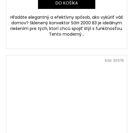
DO KOŠÍKA
Hľadáte elegantný a efektívny spôsob, ako vykúriť váš
domov? Sklenený konvektor SGH 2000 B3 je ideálnym
riešením pre tých, ktorí chcú spojiť štýl s funkčnosťou.
Tento moderný...
Kód:
30379