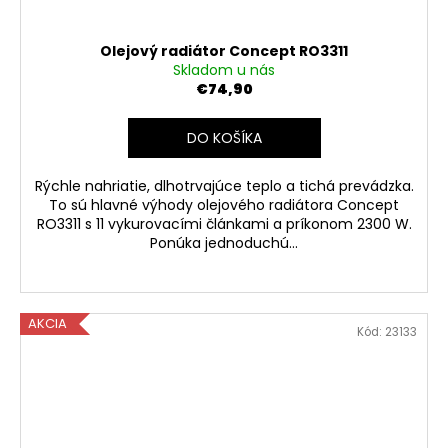
Olejový radiátor Concept RO3311
Skladom u nás
€74,90
DO KOŠÍKA
Rýchle nahriatie, dlhotrvajúce teplo a tichá prevádzka.
To sú hlavné výhody olejového radiátora Concept
RO3311 s 11 vykurovacími článkami a príkonom 2300 W.
Ponúka jednoduchú...
AKCIA
Kód:
23133