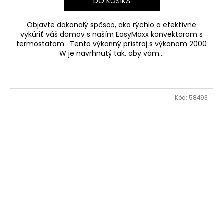
DO KOŠÍKA
Objavte dokonalý spôsob, ako rýchlo a efektívne
vykúriť váš domov s naším EasyMaxx konvektorom s
termostatom . Tento výkonný prístroj s výkonom 2000
W je navrhnutý tak, aby vám...
Kód:
58493