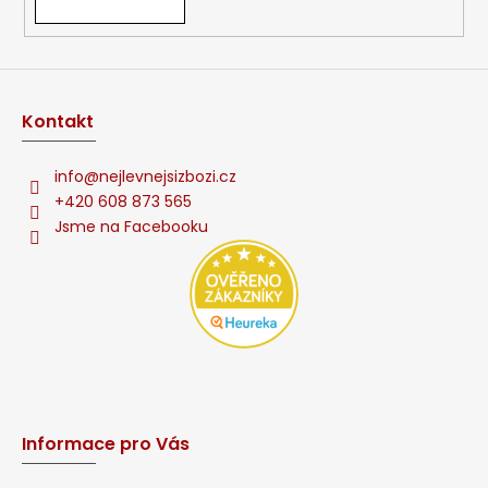
y
v
ý
p
i
s
Kontakt
u
info
@
nejlevnejsizbozi.cz
+420 608 873 565
Jsme na Facebooku
Informace pro Vás