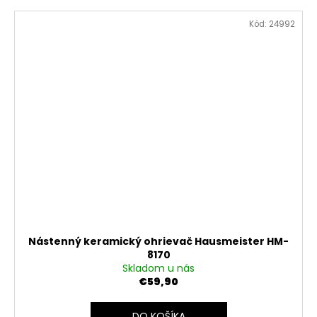
Kód:
24992
Nástenný keramický ohrievač Hausmeister HM-
8170
Skladom u nás
€59,90
DO KOŠÍKA