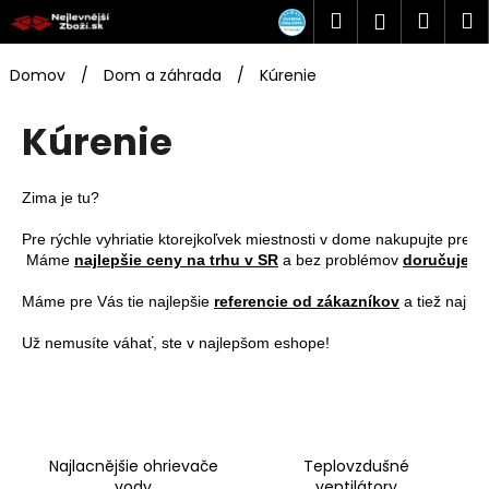
K
Prejsť
Hľadať
Náku
M
Prihlásen
na
o
obsah
Späť
Späť
košík
š
Domov
/
Dom a záhrada
/
Kúrenie
í
Č
k
Kúrenie
o
p
o
Zima je tu?

t
Pre rýchle vyhriatie ktorejkoľvek miestnosti v dome nakupujte pre
r
 Máme 
najlepšie ceny na trhu v SR
 a bez problémov 
doručujeme
e
Máme pre Vás tie najlepšie 
referencie od zákazníkov
 a tiež najlep
b
u
Už nemusíte váhať, ste v najlepšom eshope!
j
e
t
e
Najlacnějšie ohrievače
Teplovzdušné
n
vody
ventilátory