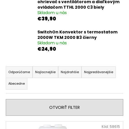
č
ohrievač s ventilátorom a diaľkovým
a
ovládačom TTHL 2000 C3 biely
m
Skladom u nás
€39,90
e
SwitchOn Konvektor s termostatom
MYPROJECT
2000W TKM 2000 B3 čierny
ŠTARTOVACÍ
Skladom u nás
ZDROJ
€24,90
S
POWERBANKOU
UMAP
R
12000
C4
a
Odporúčame
Najlacnejšie
Najdrahšie
Najpredávanejšie
€44,90
d
Abecedne
e
n
i
OTVORIŤ FILTER
e
p
V
r
Kód:
58615