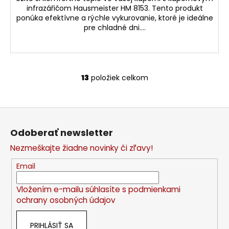
infrazářičom Hausmeister HM 8153. Tento produkt
ponúka efektívne a rýchle vykurovanie, ktoré je ideálne
pre chladné dni....
13
položiek celkom
O
v
l
Z
á
á
d
Odoberať newsletter
p
a
Nezmeškajte žiadne novinky či zľavy!
c
ä
i
t
Email
e
i
p
Vložením e-mailu súhlasíte s
podmienkami
e
r
ochrany osobných údajov
v
k
PRIHLÁSIŤ SA