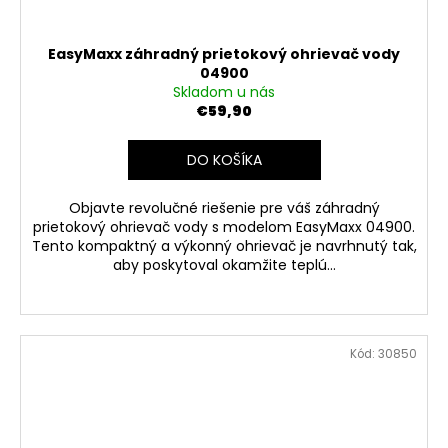
EasyMaxx záhradný prietokový ohrievač vody
04900
Skladom u nás
€59,90
DO KOŠÍKA
Objavte revolučné riešenie pre váš záhradný
prietokový ohrievač vody s modelom EasyMaxx 04900.
Tento kompaktný a výkonný ohrievač je navrhnutý tak,
aby poskytoval okamžite teplú...
Kód:
30850