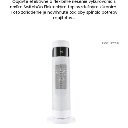
Objavte efektívne a flexibilné riešenie vykurovania s
naším SwitchOn Elektrickým teplovzdušným kúrením .
Toto zariadenie je navrhnuté tak, aby spĺňalo potreby
majiteľov...
Kód:
32231