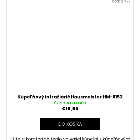
Kód:
21477
Kúpeľňový infražiarič Hausmeister HM-8153
Skladom u nás
€19,90
DO KOŠÍKA
Užite si komfortné teplo vo vašej kúpeľni s kúpeľňovým