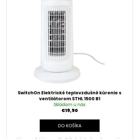
ý
o
p
d
i
u
s
k
p
t
r
o
o
v
d
u
k
t
o
SwitchOn Elektrické teplovzdušné kúrenie s
v
ventilátorom STHL 1500 B1
Skladom u nás
€19,90
DO KOŠÍKA