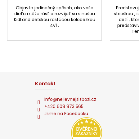
Objavte jedinečný spôsob, ako vaše
Predstavuj
dieťa môže rásť a rozvíjať sa s našou
strieškou ,
KidLand detskou rastúcou kolobežkou
detí , kto
4v1 .
predstaviv
Ten
Z
á
Kontakt
p
ä
info
@
nejlevnejsizbozi.cz
t
+420 608 873 565
Jsme na Facebooku
i
e