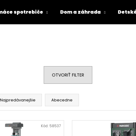
áce spotrebiče
Dom a záhrada
Detské
Čo potrebujete nájsť?
HĽADAŤ
OTVORIŤ FILTER
Odporúčame
Najpredávanejšie
Abecedne
Kód:
58537