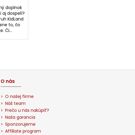
ný doplnok
 aj dospelí?
ruh KidLand
sne to, čo
 Či...
O nás
O našej firme
Náš team
Prečo u nás nakúpiť?
Naša garancia
Sponzorujeme
Affiliate program