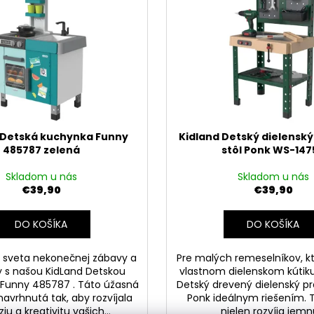
DOLU 2678 DETSKÝ ZÁHRADNÝ
LEGO MARVEL 
SET STÔL A 2 STOLIČKY BIELE
AMERIKA VS.
€19,90
€19,90
 Detská kuchynka Funny
Kidland Detský dielensk
485787 zelená
stôl Ponk WS-147
Skladom u nás
Skladom u nás
€39,90
€39,90
DO KOŠÍKA
DO KOŠÍKA
 sveta nekonečnej zábavy a
Pre malých remeselníkov, kt
ty s našou KidLand Detskou
vlastnom dielenskom kútiku,
Funny 485787 . Táto úžasná
Detský drevený dielenský pr
navrhnutá tak, aby rozvíjala
Ponk ideálnym riešením. T
iu a kreativitu vašich...
nielen rozvíja jemnú