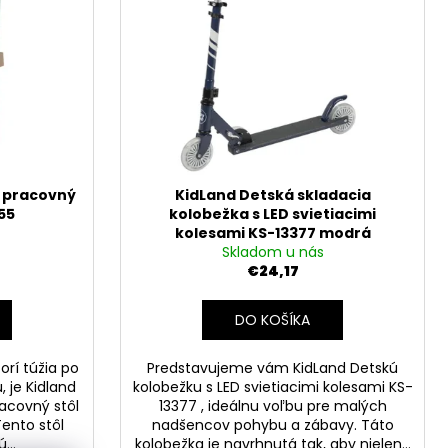
76319 KAPITÁN
 THANOS
ý pracovný
KidLand Detská skladacia
55
kolobežka s LED svietiacimi
kolesami KS-13377 modrá
Skladom u nás
€24,17
DO KOŠÍKA
orí túžia po
Predstavujeme vám KidLand Detskú
 je Kidland
kolobežku s LED svietiacimi kolesami KS-
acovný stôl
13377 , ideálnu voľbu pre malých
ento stôl
nadšencov pohybu a zábavy. Táto
...
kolobežka je navrhnutá tak, aby nielen...