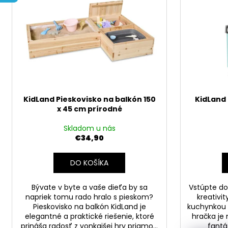
COUNTRYSIDE DREVENÉ DLAŽDICE
e
i
30X30X2 CM HG10745 SADA 10
p
KUSOV
s
r
€24,90
p
o
r
d
o
u
d
k
u
t
KidLand Pieskovisko na balkón 150
KidLand
k
x 45 cm prírodné
o
t
v
o
Skladom u nás
€34,90
v
DO KOŠÍKA
Bývate v byte a vaše dieťa by sa
Vstúpte do
napriek tomu rado hralo s pieskom?
kreativi
Pieskovisko na balkón KidLand je
kuchynkou 
elegantné a praktické riešenie, ktoré
hračka je 
prináša radosť z vonkajšej hry priamo...
fantáz