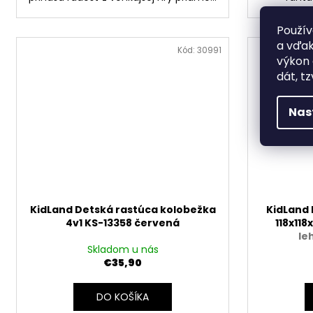
Použív
a vďak
Kód:
30991
výkon 
dát, tz
Nas
KidLand Detská rastúca kolobežka
KidLand 
4v1 KS-13358 červená
118x11
le
Skladom u nás
€35,90
DO KOŠÍKA