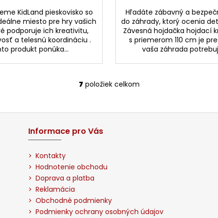
eme KidLand pieskovisko so
Hľadáte zábavný a bezpeč
 ideálne miesto pre hry vašich
do záhrady, ktorý ocenia deti
ré podporuje ich kreativitu,
Závesná hojdačka hojdací k
osť a telesnú koordináciu .
s priemerom 110 cm je pre
to produkt ponúka...
vaša záhrada potrebuje.
7
položiek celkom
O
v
l
á
d
Informace pro Vás
a
c
Kontakty
i
Hodnotenie obchodu
e
Doprava a platba
p
Reklamácia
r
Obchodné podmienky
v
Podmienky ochrany osobných údajov
k