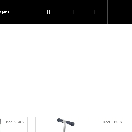
Hľadať
Prihlásenie
Nákupný
 produkty
Elektronika
Zdravotné pom
košík
Nasledujúce
Kód:
31902
Kód:
31006