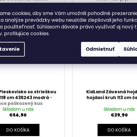
ame cookies, aby sme Vám umožnili pohodlné prezerani
a analýze prevádzky webu neustále zlepšovali jeho funkc
Kód:
58296
a použiteľnosť. Súhlasom dávate právo využívať aj nový 
v. profilujúce cookies.
tavenie
Odmietnuť
Súhl
Pieskovisko so strieškou
KidLand Závesná hojd
8x118 cm 435243 modrá
-
hojdací kruh 113 cm 
hce poškozený kus
Skladom u nás
Skladom u nás
€54,90
€29,90
DO KOŠÍKA
DO KOŠÍKA