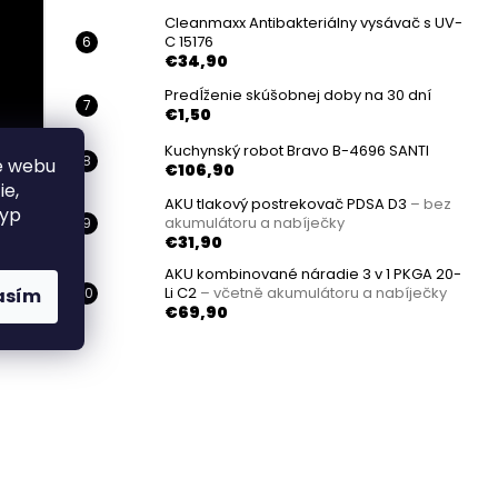
Cleanmaxx Antibakteriálny vysávač s UV-
C 15176
€34,90
Predĺženie skúšobnej doby na 30 dní
€1,50
Kuchynský robot Bravo B-4696 SANTI
e webu
€106,90
ie,
AKU tlakový postrekovač PDSA D3
– bez
typ
akumulátoru a nabíječky
€31,90
AKU kombinované náradie 3 v 1 PKGA 20-
h
Li C2
– včetně akumulátoru a nabíječky
asím
€69,90
 vďaka