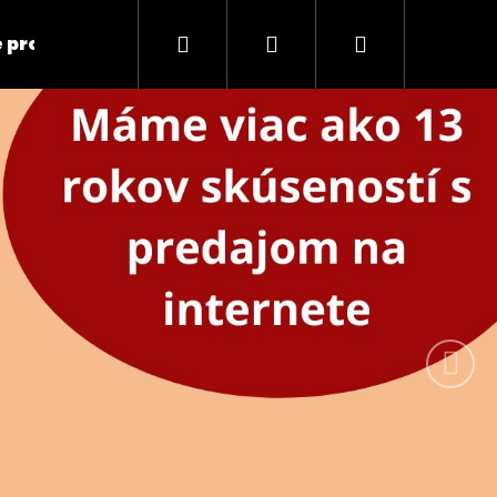
Hľadať
Prihlásenie
Nákupný
 produkty
Elektronika
Zdravotné pom
Nasleduj
košík
Nasledujúce