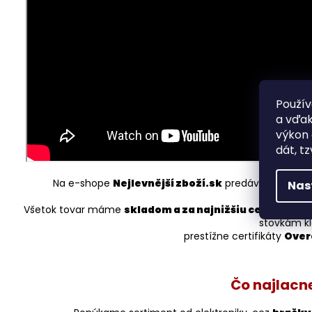
Použív
a vďak
výkon 
dát, tz
Na e-shope
Nejlevnější zboží.sk
predávame len no
Nas
di
Všetok tovar máme
skladom a za najnižšiu cenu
, čo si
stovkám kl
prestížne certifikáty
Over
Čo najlacne