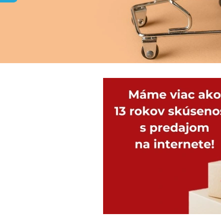
DOLU 2678 DETSKÝ ZÁHRADNÝ
SET STÔL A 2 STOLIČKY BIELE
€19,90