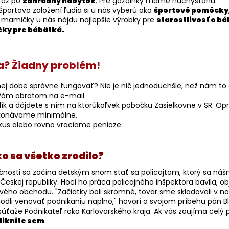
až po
záhradný nábytok
. Pre gazdinky máme nachystanú
Športovo založení ľudia si u nás vyberú ako
športové pomôcky
ivé mamičky u nás nájdu najlepšie výrobky pre
starostlivosť o b
čky pre bábätká.
? Žiadny problém!
ej dobe správne fungovať? Nie je nič jednoduchšie, než nám to
Vám obratom na e-mail
balík a dôjdete s ním na ktorúkoľvek pobočku Zasielkovne v SR. Op
konávame minimálne,
kus alebo rovno vraciame peniaze.
o sa všetko zrodilo?
očnosti sa začína detským snom stať sa policajtom, ktorý sa ná
i Českej republiky. Hoci ho práca policajného inšpektora bavila, obj
ového obchodu. "Začiatky boli skromné, tovar sme skladovali v 
odli venovať podnikaniu naplno," hovorí o svojom príbehu pán Bl
 súťaže Podnikateľ roka Karlovarského kraja. Ak vás zaujíma celý 
liknite sem
.