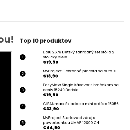
ou!
Top 10 produktov
Dolu 2678 Detský záhradný set stôl a 2
stoličky biele
€19,90
MyProject Ochranná plachta na auto XL
€18,90
EasyMaxx Single kávovar s hrnčekom na
cesty 15240 Barista
€19,90
CLEANmaxx Skladacia mini práčka 15056
€33,90
MyProject Štartovací zdroj s
powerbankou UMAP 12000 C4
€44,90