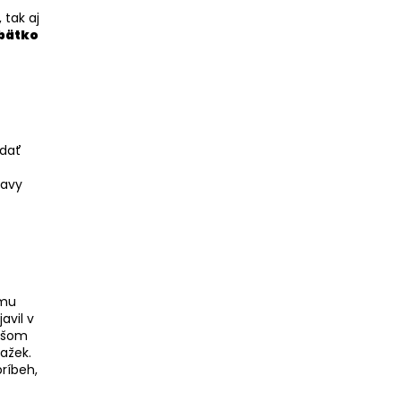
, tak aj
ábätko
 dať
ravy
šmu
avil v
našom
ažek.
príbeh,