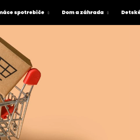
áce spotrebiče
Dom a záhrada
Detské
Čo potrebujete nájsť?
HĽADAŤ
Odporúčame