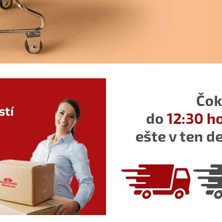
MYPROJECT OCHRANNÁ PLACHTA
EASYMAXX SI
NA AUTO XL
HRNČEKOM NA
BARISTA
€18,90
€19,90