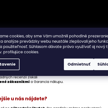
ame cookies, aby sme Vám umožnili pohodlné prezerani
a analýze prevádzky webu neustále zlepšovali jeho funkc
a použiteľnosť. Súhlasom dávate právo využívať aj nový 
v. profilujúce cookies.
vý tovar so zákonom stanovenou zárukou a
iba od oficiálnyc
tavenie
Odmietnuť
Súhl
stribútorov.
 môžete ľahko overiť na cenových porovnávačoch. Reklamu sme
adných recenzií získali
ené zákazníkmi
a Garancia nákupu.
jšie u nás nájdete?