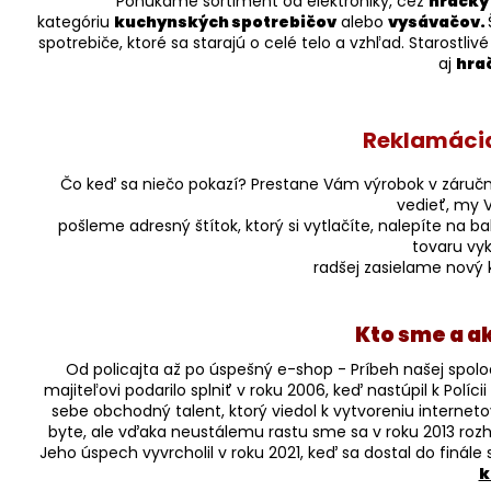
Ponúkame sortiment od elektroniky, cez
hračky
kategóriu
kuchynských spotrebičov
alebo
vysávačov.
spotrebiče, ktoré sa starajú o celé telo a vzhľad. Starostl
aj
hra
Reklamácia
Čo keď sa niečo pokazí? Prestane Vám výrobok v záručn
vedieť, my 
pošleme adresný štítok, ktorý si vytlačíte, nalepíte na 
tovaru vy
radšej zasielame nový 
Kto sme a ak
Od policajta až po úspešný e-shop - Príbeh našej spol
majiteľovi podarilo splniť v roku 2006, keď nastúpil k Políci
sebe obchodný talent, ktorý viedol k vytvoreniu internet
byte, ale vďaka neustálemu rastu sme sa v roku 2013 rozh
Jeho úspech vyvrcholil v roku 2021, keď sa dostal do finále
k