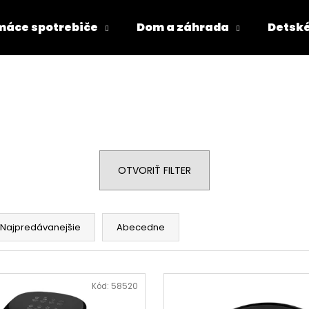
áce spotrebiče
Dom a záhrada
Detské
Čo potrebujete nájsť?
HĽADAŤ
OTVORIŤ FILTER
Odporúčame
Najpredávanejšie
Abecedne
Kód:
58520