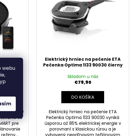
NGLE KÁVOVAR S
 CESTY 15240
ETA Torro
Elektrický hrniec na pečenie ETA
y
Pečenka Optima 1133 90030 čierny
e webu
ie,
Skladom u nás
typ
€79,90
DO KOŠÍKA
asím
o 0251 0000
Elektrický hrniec na pečenie ETA
atovanie so
Pečenka Optima 1133 90030 vyniká
SMART pre
úsporou až 85% elektrickej energie v
lánovanie
porovnaní s klasickou rúrou a je
režimy...
vybavený nepriľnavým teflónovým