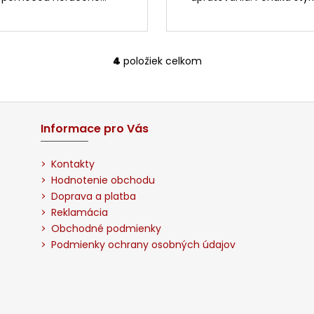
4
položiek celkom
O
v
l
á
d
Informace pro Vás
a
c
Kontakty
i
Hodnotenie obchodu
e
Doprava a platba
p
Reklamácia
r
Obchodné podmienky
v
Podmienky ochrany osobných údajov
k
y
v
ý