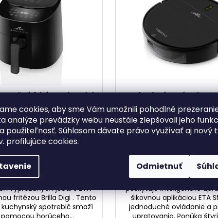
MYPROJECT OCHRANNÁ PLACHTA
EASYMAXX SI
NA AUTO XL
HRNČEKOM NA
BARISTA
€18,90
€19,90
zdušná fritéza Brilla Digi
Robotický vysávač 2v1 
168 90000 čierna
0251 0000 čiern
ame cookies, aby sme Vám umožnili pohodlné prezerani
a analýze prevádzky webu neustále zlepšovali jeho funkc
Skladom u nás
Skladom u nás
a použiteľnosť. Súhlasom dávate právo využívať aj nový 
€91,90
€144,90
v. profilujúce cookies.
DO KOŠÍKA
DO KOŠÍKA
tavenie
Odmietnuť
Súhl
ravší spôsob prípravy vašich
Robotický vysávač ETA Torr
h vyprážaných jedál s ETA
poskytuje inteligentné upr
u fritézou Brilla Digi . Tento
šikovnou aplikáciou ETA 
 kuchynský spotrebič smaží
jednoduché ovládanie a p
á pomocou horúceho...
upratovania. Ponúka štyri 