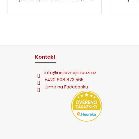
Z
á
Kontakt
p
ä
info
@
nejlevnejsizbozi.cz
t
+420 608 873 565
Jsme na Facebooku
i
e