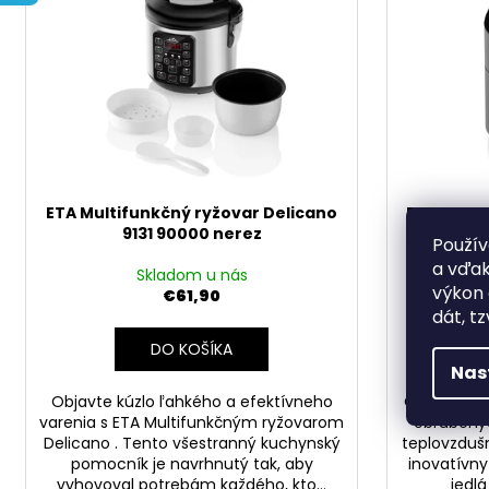
DOLU 2678 DETSKÝ ZÁHRADNÝ
e
i
SET STÔL A 2 STOLIČKY BIELE
p
s
€19,90
r
p
o
r
d
o
u
d
k
u
t
ETA Multifunkčný ryžovar Delicano
ETA Teplov
k
9131 90000 nerez
4
o
Použív
t
v
a vďak
o
Skladom u nás
výkon 
€61,90
v
dát, tz
DO KOŠÍKA
Nas
Objavte kúzlo ľahkého a efektívneho
Objavte zd
varenia s ETA Multifunkčným ryžovarom
obľúbenýc
Delicano . Tento všestranný kuchynský
teplovzdušno
pomocník je navrhnutý tak, aby
inovatívny
vyhovoval potrebám každého, kto...
jedl