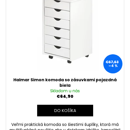
€67,63
–4 %
Halmar Simon komoda so zásuvkami pojazdná
biela
Skladom u nás
€64,90
DO KOŠÍKA
Veľmi praktická komoda so šiestimi šuplíky, ktorá má