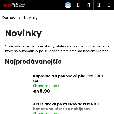
K
Prejsť
Hľadať
Náku
M
Prihlásen
na
o
obsah
Späť
Späť
košík
š
Domov
/
Novinky
í
Č
k
Novinky
o
p
o
Stále vylepšujeme naše služby, stále sa snažíme prichádzať s niečí
ktorý sa automaticky po 10 dňoch premiestni do klasickej kategórie
t
r
Najpredávanejšie
e
b
Kapovacia a pokosová píla PKS 1500
u
C4
j
Skladom u nás
€59,90
e
t
AKU tlakový postrekovač PDSA D3
–
e
bez akumulátoru a nabíječky
n
Skladom u nás