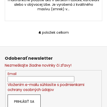
multifunkčné použitie ako v detskom izbičke, kancelárii
alebo v obývacej izbe. Je vyrobená z kvalitného
masívu (smrek) v...
4
položiek celkom
O
v
l
Z
á
á
d
Odoberať newsletter
p
a
Nezmeškajte žiadne novinky či zľavy!
c
ä
i
t
Email
e
i
p
Vložením e-mailu súhlasíte s
podmienkami
e
r
ochrany osobných údajov
v
k
PRIHLÁSIŤ SA
y