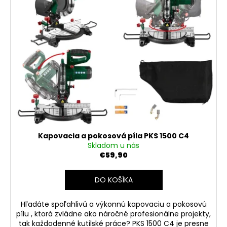
č
p
d
a
i
u
m
s
k
e
p
t
r
o
GARDENMEISTER
o
v
GM
d
1006
SACIA
u
HADICA
k
PRE
ČERPADLÁ
t
S
o
VÝSTUŽOU
Kapovacia a pokosová píla PKS 1500 C4
A
v
Skladom u nás
KOŠOM
€59,90
6
M
DO KOŠÍKA
€15,90
Hľadáte spoľahlivú a výkonnú kapovaciu a pokosovú
pílu , ktorá zvládne ako náročné profesionálne projekty,
tak každodenné kutilské práce? PKS 1500 C4 je presne