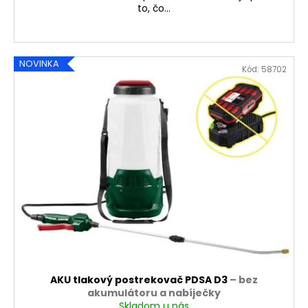
to, čo...
NOVINKA
Kód:
58702
AKU tlakový postrekovač PDSA D3
– bez
akumulátoru a nabíječky
Skladom u nás