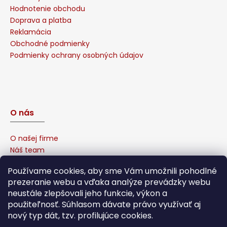
Hodnotenie obchodu
Doprava a platba
Reklamácia
Obchodné podmienky
Podmienky ochrany osobných údajov
O nás
O našej firme
Náš team
Prečo u nás nakúpiť?
Používame cookies, aby sme Vám umožnili pohodlné
Naša garancia
prezeranie webu a vďaka analýze prevádzky webu
Sponzorujeme
neustále zlepšovali jeho funkcie, výkon a
Affiliate program
použiteľnosť. Súhlasom dávate právo využívať aj
nový typ dát, tzv. profilujúce cookies.