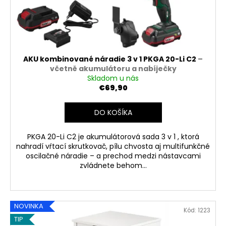
AKU kombinované náradie 3 v 1 PKGA 20-Li C2
–
včetně akumulátoru a nabíječky
Skladom u nás
€69,90
DO KOŠÍKA
PKGA 20-Li C2 je akumulátorová sada 3 v 1 , ktorá
nahradí vŕtací skrutkovač, pílu chvosta aj multifunkčné
oscilačné náradie – a prechod medzi nástavcami
zvládnete behom...
NOVINKA
Kód:
1223
TIP