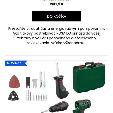
€31,90
DO KOŠÍKA
Prestaňte strácať čas a energiu ručným pumpovaním.
AKU tlakový postrekovač PDSA D3 prináša do vašej
záhrady novú éru pohodlného a efektívneho
zavlažovania. Vďaka výkonnému...
NOVINKA
Kód:
58700