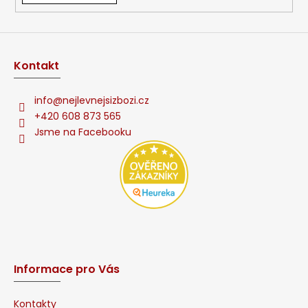
v
ý
p
i
s
Kontakt
u
info
@
nejlevnejsizbozi.cz
+420 608 873 565
Jsme na Facebooku
Informace pro Vás
Kontakty