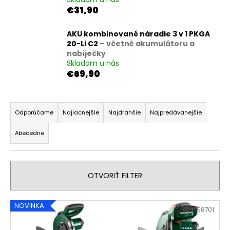
€31,90
á
j
AKU kombinované náradie 3 v 1 PKGA
s
20-Li C2
– včetně akumulátoru a
ť
nabíječky
?
Skladom u nás
€69,90
R
a
Odporúčame
Najlacnejšie
Najdrahšie
Najpredávanejšie
HĽADAŤ
d
Abecedne
e
n
O
i
d
OTVORIŤ FILTER
e
p
p
o
V
r
NOVINKA
r
Kód:
58701
ý
o
ú