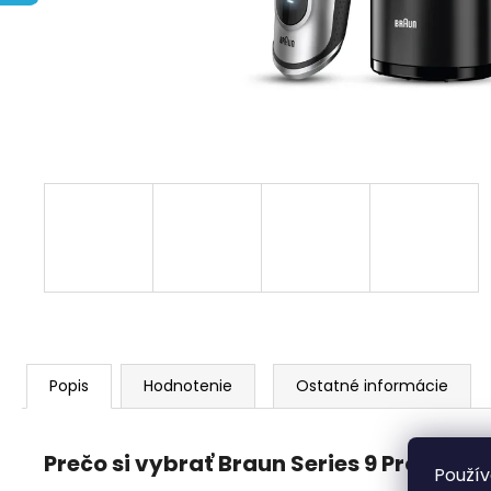
DOLU 2678 DETSKÝ ZÁHRADNÝ
SET STÔL A 2 STOLIČKY BIELE
€19,90
Popis
Hodnotenie
Ostatné informácie
Prečo si vybrať Braun Series 9 Pro 9467
Použív