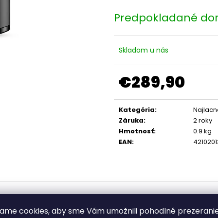
MYPROJECT OCHRANNÁ PLACHTA
EASYMAXX SI
NA AUTO XL
HRNČEKOM NA
BARISTA
€18,90
€19,90
Skladom u nás
€289,90
Jednotková
cena:
Kategória
:
Najlacn
Záruka
:
2 roky
Hmotnosť
:
0.9 kg
EAN
:
421020
cc?
ame cookies, aby sme Vám umožnili pohodlné prezerani