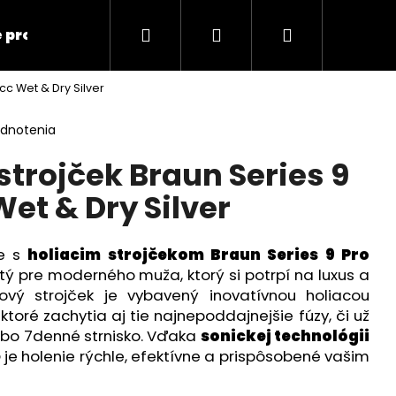
Hľadať
Prihlásenie
Nákupný
 produkty
Elektronika
Zdravotné pom
cc Wet & Dry Silver
košík
odnotenia
strojček Braun Series 9
et & Dry Silver
ie s
holiacim strojčekom Braun Series 9 Pro
utý pre moderného muža, ktorý si potrpí na luxus a
ový strojček je vybavený inovatívnou holiacou
ktoré zachytia aj tie najnepoddajnejšie fúzy, či už
bo 7denné strnisko. Vďaka
sonickej technológii
Nasledujúce
e
je holenie rýchle, efektívne a prispôsobené vašim