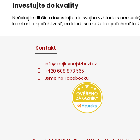
Investujte do kvality
Nečakajte dlhšie a investujte do svojho vzhľadu s nemec
komfort a spoľahlivosť, na ktoré sa môžete spoľahnúť kaž
Z
á
Kontakt
p
ä
info
@
nejlevnejsizbozi.cz
t
+420 608 873 565
Jsme na Facebooku
i
e