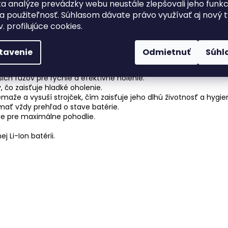
a analýze prevádzky webu neustále zlepšovali jeho funkc
 hľadá
kombináciu luxusu a funkčnosti
. Na rozdiel od iných 
a použiteľnosť. Súhlasom dávate právo využívať aj nový 
romisov. Vďaka technológii
AutoSense
sa strojček
prispôsobí 
v. profilujúce cookies.
tavenie
Odmietnuť
Súhl
enie zachytí aj fúzy dlhé iba 0,05 mm.
ich fúzov pre rýchle a efektívne holenie.
 čo zaisťuje hladké oholenie.
remaže a vysuší strojček, čím zaisťuje jeho dlhú životnosť a hygie
mať vždy prehľad o stave batérie.
ie pre maximálne pohodlie.
j Li-Ion batérii.