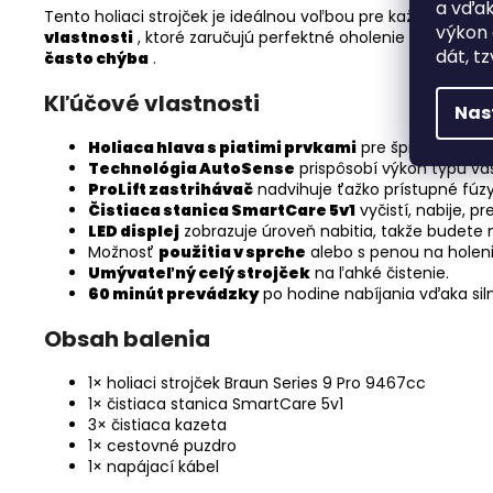
a vďak
Tento holiaci strojček je ideálnou voľbou pre každého, kto
výkon 
vlastnosti
, ktoré zaručujú perfektné oholenie bez komp
dát, tz
často chýba
.
Kľúčové vlastnosti
Nas
Holiaca hlava s piatimi prvkami
pre špičkové ohol
Technológia AutoSense
prispôsobí výkon typu vaš
ProLift zastrihávač
nadvihuje ťažko prístupné fúzy,
Čistiaca stanica SmartCare 5v1
vyčistí, nabije, p
LED displej
zobrazuje úroveň nabitia, takže budete 
Možnosť
použitia v sprche
alebo s penou na holen
Umývateľný celý strojček
na ľahké čistenie.
60 minút prevádzky
po hodine nabíjania vďaka silne
Obsah balenia
1× holiaci strojček Braun Series 9 Pro 9467cc
1× čistiaca stanica SmartCare 5v1
3× čistiaca kazeta
1× cestovné puzdro
1× napájací kábel