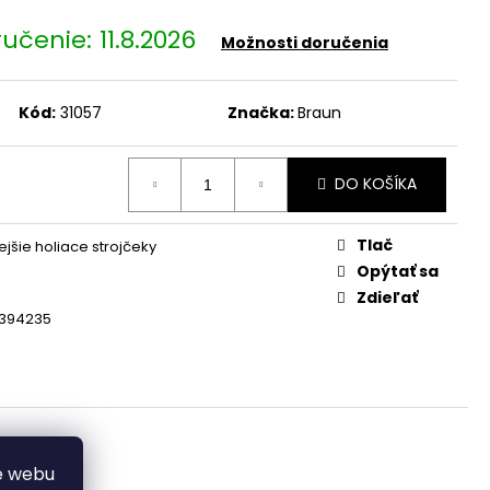
NGLE KÁVOVAR S
 CESTY 15240
11.8.2026
Možnosti doručenia
Kód:
31057
Značka:
Braun
DO KOŠÍKA
Tlač
ejšie holiace strojčeky
Opýtať sa
Zdieľať
1394235
e webu