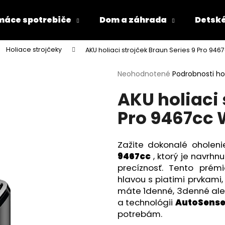
áce spotrebiče
Dom a záhrada
Detské
Holiace strojčeky
AKU holiaci strojček Braun Series 9 Pro 9467
Čo potrebujete nájsť?
Priemerné
Neohodnotené
Podrobnosti h
hodnotenie
AKU holiaci 
produktu
HĽADAŤ
je
Pro 9467cc W
0,0
z
5
Odporúčame
hviezdičiek.
Zažite dokonalé oholen
9467cc
, ktorý je navrhn
precíznosť. Tento prémi
hlavou s piatimi prvkami, 
máte 1denné, 3denné ale
a technológii
AutoSens
potrebám.