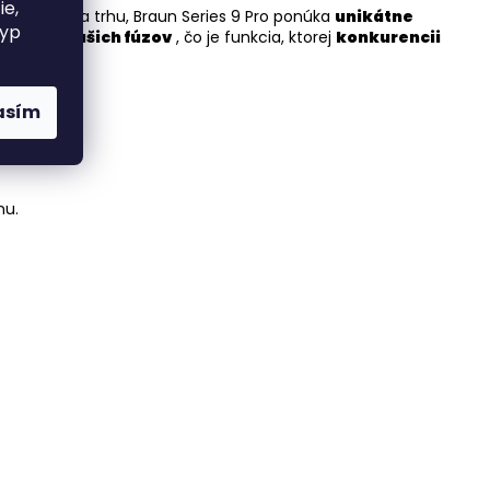
ie,
produktov na trhu, Braun Series 9 Pro ponúka
unikátne
typ
hustote vašich fúzov
, čo je funkcia, ktorej
konkurencii
asím
nu.