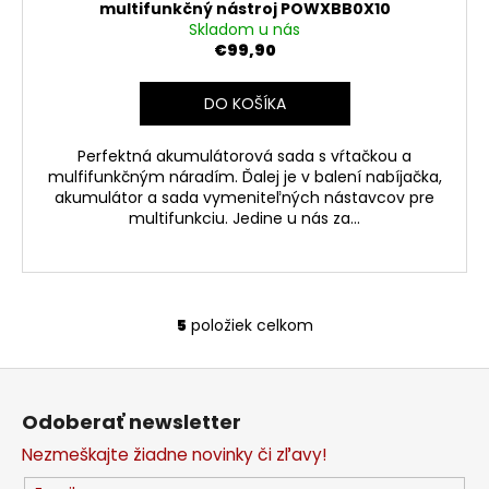
multifunkčný nástroj POWXBB0X10
Skladom u nás
€99,90
DO KOŠÍKA
Perfektná akumulátorová sada s vŕtačkou a
mulfifunkčným náradím. Ďalej je v balení nabíjačka,
akumulátor a sada vymeniteľných nástavcov pre
multifunkciu. Jedine u nás za...
5
položiek celkom
O
v
Z
l
á
á
Odoberať newsletter
d
p
a
Nezmeškajte žiadne novinky či zľavy!
ä
c