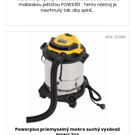
č
maliarskou pištoľou POWX351 . Tento nástroj je
a
navrhnutý tak, aby splnil...
m
e
Kód:
32085
GARDENMEISTER
GM
1006
SACIA
HADICA
PRE
ČERPADLÁ
S
VÝSTUŽOU
A
KOŠOM
6
M
€15,90
Powerplus priemyselný mokro suchý vysávač