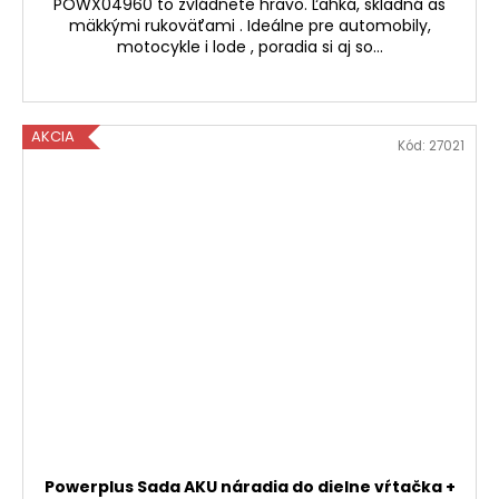
POWX04960 to zvládnete hravo. Ľahká, skladná as
mäkkými rukoväťami . Ideálne pre automobily,
motocykle i lode , poradia si aj so...
AKCIA
Kód:
27021
Powerplus Sada AKU náradia do dielne vŕtačka +