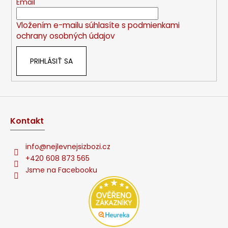
t
Email
i
i
e
Vložením e-mailu súhlasíte s
podmienkami
e
p
ochrany osobných údajov
r
v
PRIHLÁSIŤ SA
k
y
v
ý
p
i
Kontakt
s
u
info
@
nejlevnejsizbozi.cz
+420 608 873 565
Jsme na Facebooku