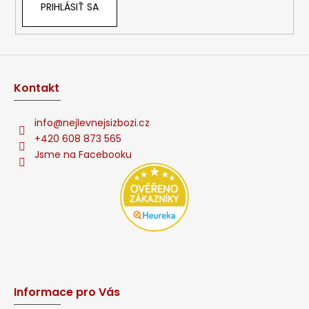
PRIHLÁSIŤ SA
á
j
s
ť
?
Kontakt
info
@
nejlevnejsizbozi.cz
+420 608 873 565
Jsme na Facebooku
HĽADAŤ
O
d
p
o
r
Informace pro Vás
ú