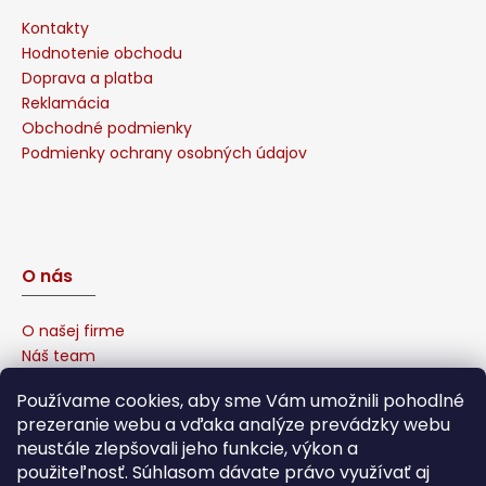
č
a
Kontakty
m
Hodnotenie obchodu
e
Doprava a platba
Reklamácia
Obchodné podmienky
CLEANMAXX
Podmienky ochrany osobných údajov
AKU
VIBRAČNÝ
MOP
N8WERK
01933
€65,90
O nás
O našej firme
Náš team
Prečo u nás nakúpiť?
Používame cookies, aby sme Vám umožnili pohodlné
Naša garancia
prezeranie webu a vďaka analýze prevádzky webu
Sponzorujeme
neustále zlepšovali jeho funkcie, výkon a
Affiliate program
použiteľnosť. Súhlasom dávate právo využívať aj