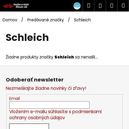
K
Prejsť
Hľadať
Náku
M
Prihlásen
na
o
obsah
Späť
Späť
košík
š
Domov
/
Predávané značky
/
Schleich
í
Č
k
Schleich
o
p
o
Žiadne produkty značky
Schleich
sa nenašli...
t
Z
r
á
e
Odoberať newsletter
p
b
Nezmeškajte žiadne novinky či zľavy!
ä
u
t
j
Email
i
e
Vložením e-mailu súhlasíte s
podmienkami
e
t
ochrany osobných údajov
e
n