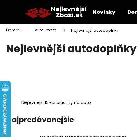
K
Prejsť
na
o
Novinky
Dom
obsah
Späť
Späť
š
do
do
í
Domov
Auto-moto
Nejlevnější autodoplňky
k
obchodu
obchodu
Nejlevnější autodoplňky
Nejlevnější Krycí plachty na auto
Najpredávanejšie