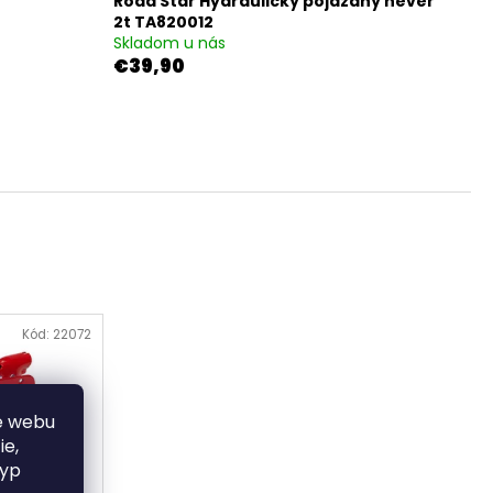
Road Star Hydraulický pojazdný hever
NGLE KÁVOVAR S
 CESTY 15240
2t TA820012
Skladom u nás
€39,90
Kód:
22072
e webu
ie,
typ