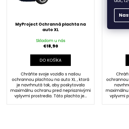
dát, tz
t
o
o
d
Nas
v
u
MyProject Ochranná plachta na
MyProje
k
auto XL
t
o
Skladom u nás
€18,90
v
DO KOŠÍKA
Chráňte svoje vozidlo s našou
Chráňt
ochrannou plachtou na auto XL , ktorá
ochrannou p
je navrhnutá tak, aby poskytovala
navrhnu
maximálnu ochranu pred nepriaznivými
maximálnu 
vplyvmi prostredia. Táto plachta je...
vplyvmi pr