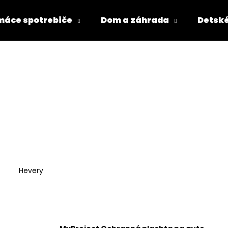
áce spotrebiče
Dom a záhrada
Detské
Čo potrebujete nájsť?
HĽADAŤ
Odporúčame
Hevery