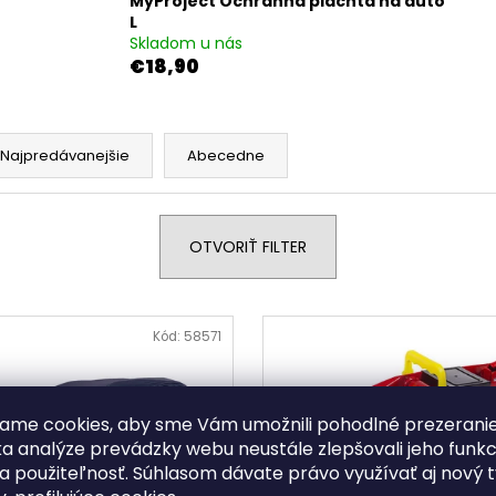
MyProject Ochranná plachta na auto
MYPROJECT OCHRANNÁ PLACHTA
EASYMAXX SI
NA AUTO XL
HRNČEKOM NA
L
BARISTA
Skladom u nás
€18,90
€18,90
€19,90
Najpredávanejšie
Abecedne
OTVORIŤ FILTER
Kód:
58571
ame cookies, aby sme Vám umožnili pohodlné prezerani
a analýze prevádzky webu neustále zlepšovali jeho funkc
a použiteľnosť. Súhlasom dávate právo využívať aj nový 