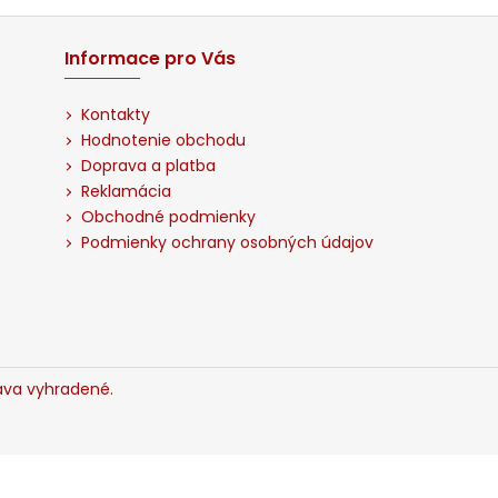
l
á
d
Informace pro Vás
a
c
Kontakty
i
Hodnotenie obchodu
e
Doprava a platba
p
Reklamácia
r
Obchodné podmienky
v
Podmienky ochrany osobných údajov
k
y
v
ý
p
i
ráva vyhradené.
s
u