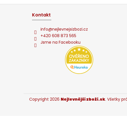
Z
á
Kontakt
p
ä
info
@
nejlevnejsizbozi.cz
t
+420 608 873 565
Jsme na Facebooku
i
e
Copyright 2026
Nejlevnější zboží.sk
. Všetky p