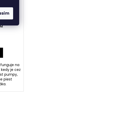
asím
pojazdný
12
 funguje na
 kedy je cez
est pumpy,
e piest
áka.