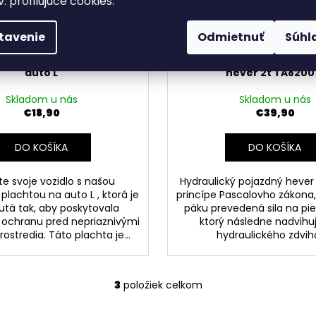
v. profilujúce cookies.
tavenie
Odmietnuť
Súhl
ct Ochranná plachta na
Road Star Hydraulický 
auto L
hever 2t TA8200
Skladom u nás
Skladom u nás
€18,90
€39,90
DO KOŠÍKA
DO KOŠÍKA
e svoje vozidlo s našou
Hydraulický pojazdný hever
lachtou na auto L , ktorá je
princípe Pascalovho zákona,
tá tak, aby poskytovala
páku prevedená sila na pi
ochranu pred nepriaznivými
ktorý následne nadvihuj
ostredia. Táto plachta je...
hydraulického zdvih
3
položiek celkom
O
v