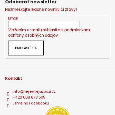
Odoberať newsletter
p
a
Nezmeškajte žiadne novinky či zľavy!
c
ä
i
t
Email
e
i
p
Vložením e-mailu súhlasíte s
podmienkami
e
r
ochrany osobných údajov
v
k
PRIHLÁSIŤ SA
y
v
ý
p
i
s
Kontakt
u
info
@
nejlevnejsizbozi.cz
+420 608 873 565
Jsme na Facebooku