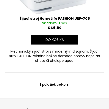
č
k
a
t
m
e
o
Šijací stroj HomeLife FASHION URF-705
v
Skladom u nás
€49,90
MAXXMEE
DIGITÁLNY
TEPLOMER
DO KOŠÍKA
NA
VODOVODNÉ
Mechanický šijací stroj s moderným dizajnom. Šijací
ARMATÚRY
A
stroj FASHION zvládne bežné domáce opravy napr. Na
KOHÚTIK
chate či chalupe apod.
00646
€13,18
1
položiek celkom
O
v
l
Z
á
á
d