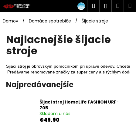
K
Prejsť
Hľadať
Náku
M
Prihlásen
na
o
obsah
Späť
Späť
košík
š
Domov
/
Domáce spotrebiče
/
Šijacie stroje
í
Č
k
Najlacnejšie šijacie
o
stroje
p
o
t
Šijací stroj je obrovským pomocníkom pri úprave odevov. Chcete b
r
 Predávame renomované značky za super ceny a s rýchlym dodaní
e
Najpredávanejšie
b
u
Šijací stroj HomeLife FASHION URF-
j
705
e
Skladom u nás
t
€49,90
e
n