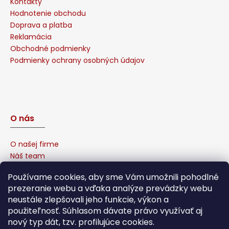
Kontakty
Hodnotenie obchodu
Doprava a platba
Reklamácia
Obchodné podmienky
Podmienky ochrany osobných údajov
O nás
O našej firme
Náš team
Prečo u nás nakúpiť?
Používame cookies, aby sme Vám umožnili pohodlné
Naša garancia
prezeranie webu a vďaka analýze prevádzky webu
Sponzorujeme
neustále zlepšovali jeho funkcie, výkon a
Affiliate program
použiteľnosť. Súhlasom dávate právo využívať aj
nový typ dát, tzv. profilujúce cookies.