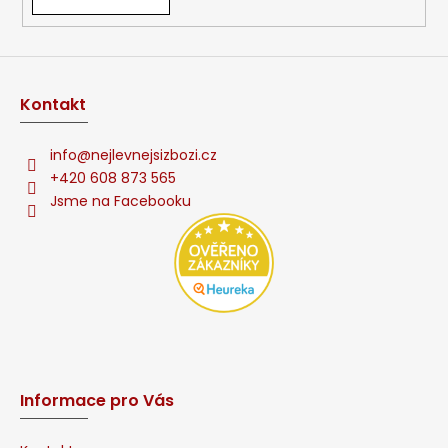
v
ý
p
i
s
Kontakt
u
info
@
nejlevnejsizbozi.cz
+420 608 873 565
Jsme na Facebooku
Informace pro Vás