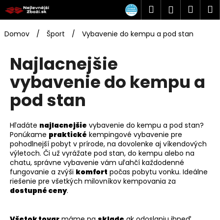
K
Prejsť
Hľadať
Náku
M
Prihlásen
na
o
obsah
Späť
Späť
košík
š
Domov
/
Šport
/
Vybavenie do kempu a pod stan
í
Č
k
Najlacnejšie
o
vybavenie do kempu a
p
o
pod stan
t
r
Hľadáte
najlacnejšie
vybavenie do kempu a pod stan?
e
Ponúkame
praktické
kempingové vybavenie pre
b
pohodlnejší pobyt v prírode, na dovolenke aj víkendových
u
výletoch. Či už vyrážate pod stan, do kempu alebo na
chatu, správne vybavenie vám uľahčí každodenné
j
fungovanie a zvýši
komfort
počas pobytu vonku. Ideálne
e
riešenie pre všetkých milovníkov kempovania za
dostupné ceny
.
t
e
n
Všetok tovar
máme na
sklade
ak odoslaniu ihneď.