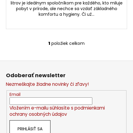
litrov je ideálnym spoločníkom pre každého, kto miluje
pobyt v prírode, ale nechce sa vzdať základného
komfortu a hygieny. Či už...
1
položiek celkom
O
v
l
Z
á
á
d
Odoberať newsletter
p
a
Nezmeškajte žiadne novinky či zľavy!
c
ä
i
t
Email
e
i
p
Vložením e-mailu súhlasíte s
podmienkami
e
r
ochrany osobných údajov
v
k
PRIHLÁSIŤ SA
y