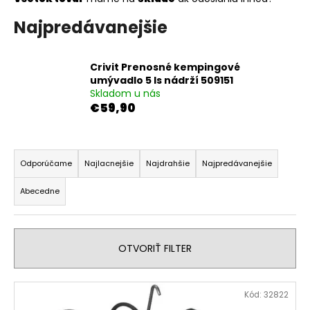
á
Najpredávanejšie
j
s
ť
Crivit Prenosné kempingové
umývadlo 5 ls nádrží 509151
?
Skladom u nás
€59,90
R
HĽADAŤ
a
Odporúčame
Najlacnejšie
Najdrahšie
Najpredávanejšie
d
Abecedne
e
n
O
d
i
p
OTVORIŤ FILTER
e
o
p
r
V
r
ú
Kód:
32822
ý
o