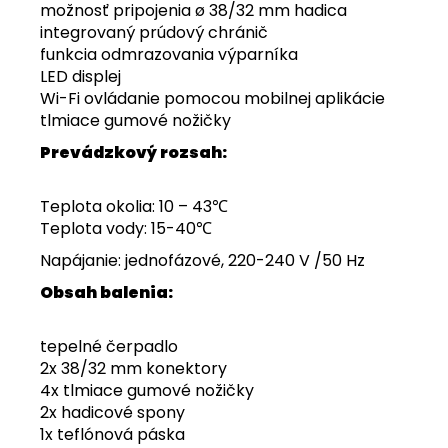
možnosť pripojenia
ø
38/32 mm
hadica
integrovaný prúdový chránič
funkcia odmrazovania výparníka
LED displej
Wi-Fi ovládanie pomocou mobilnej aplikácie
tlmiace gumové nožičky
Prevádzkový rozsah:
Teplota okolia: 10 – 43℃
Teplota vody: 15-40℃
Napájanie: jednofázové, 220-240 V /50 Hz
Obsah balenia:
tepelné čerpadlo
2x 38/32 mm konektory
4x tlmiace gumové nožičky
2x hadicové spony
1x teflónová páska