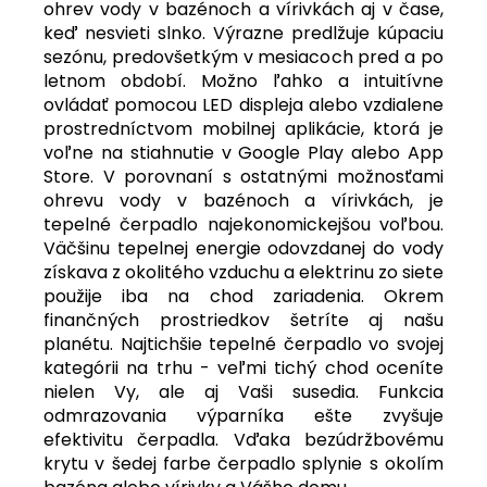
ohrev vody v bazénoch a vírivkách aj v čase,
keď nesvieti slnko. Výrazne predlžuje kúpaciu
sezónu, predovšetkým v mesiacoch pred a po
letnom období. Možno ľahko a intuitívne
ovládať pomocou LED displeja alebo vzdialene
prostredníctvom mobilnej aplikácie, ktorá je
voľne na stiahnutie v Google Play alebo App
Store. V porovnaní s ostatnými možnosťami
ohrevu vody v bazénoch a vírivkách, je
tepelné čerpadlo najekonomickejšou voľbou.
Väčšinu tepelnej energie odovzdanej do vody
získava z okolitého vzduchu a elektrinu zo siete
použije iba na chod zariadenia. Okrem
finančných prostriedkov šetríte aj našu
planétu. Najtichšie tepelné čerpadlo vo svojej
kategórii na trhu - veľmi tichý chod oceníte
nielen Vy, ale aj Vaši susedia. Funkcia
odmrazovania výparníka ešte zvyšuje
efektivitu čerpadla. Vďaka bezúdržbovému
krytu v šedej farbe čerpadlo splynie s okolím