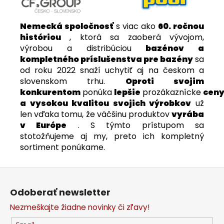
Nemecká spoločnosť
s viac ako
60. ročnou
históriou
, ktorá sa zaoberá vývojom,
výrobou a distribúciou
bazénov a
kompletného príslušenstva pre bazény
sa
od roku 2022 snaží uchytiť aj na českom a
slovenskom trhu.
Oproti svojim
konkurentom
ponúka
lepšie
prozákaznícke
cen
a vysokou kvalitou svojich výrobkov
už
len vďaka tomu, že väčšinu produktov
vyrába
v Európe
. S týmto prístupom sa
stotožňujeme aj my, preto ich kompletný
sortiment ponúkame.
Z
á
Odoberať newsletter
p
Nezmeškajte žiadne novinky či zľavy!
ä