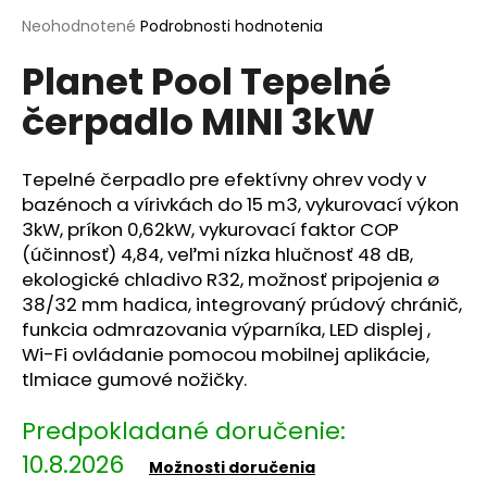
á
Priemerné
Neohodnotené
Podrobnosti hodnotenia
hodnotenie
j
Planet Pool Tepelné
produktu
s
je
ť
čerpadlo MINI 3kW
0,0
z
?
5
hviezdičiek.
Tepelné čerpadlo pre efektívny ohrev vody v
bazénoch a vírivkách do 15
m3, vykurovací výkon
3kW, príkon 0,62kW, vykurovací faktor COP
(účinnosť) 4,84, veľmi nízka hlučnosť 48 dB,
HĽADAŤ
ekologické chladivo R32, možnosť pripojenia
ø
38/32 mm
hadica, integrovaný prúdový chránič,
funkcia odmrazovania výparníka, LED displej ,
O
Wi-Fi ovládanie pomocou mobilnej aplikácie,
d
tlmiace gumové nožičky.
p
o
r
10.8.2026
ú
Možnosti doručenia