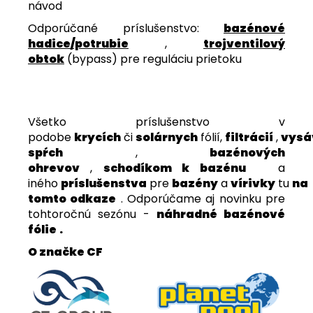
návod
Odporúčané príslušenstvo:
bazénové
hadice/potrubie
,
trojventilový
obtok
(bypass) pre reguláciu prietoku
Všetko príslušenstvo v
podobe
krycích
či
solárnych
fólií,
filtrácií
,
vysá
spŕch
,
bazénových
ohrevov
,
schodíkom k bazénu
a
iného
príslušenstva
pre
bazény
a
vírivky
tu
na
tomto odkaze
. Odporúčame aj novinku pre
tohtoročnú sezónu -
náhradné bazénové
fólie
.
O značke CF