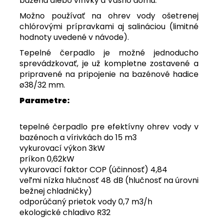
bazéna alebo vírivky a Vášho domu.
Možno používať na ohrev vody ošetrenej
chlórovými prípravkami aj salináciou (limitné
hodnoty uvedené v návode).
Tepelné čerpadlo je možné jednoducho
sprevádzkovať, je už kompletne zostavené a
pripravené na pripojenie na bazénové hadice
ø38/32 mm.
Parametre:
tepelné čerpadlo pre efektívny ohrev vody v
bazénoch a vírivkách do 15
m3
vykurovací výkon 3kW
príkon 0,62kW
vykurovací faktor COP (účinnosť) 4,84
veľmi nízka hlučnosť 48 dB (hlučnosť na úrovni
bežnej chladničky)
odporúčaný prietok vody 0,7 m3/h
ekologické chladivo R32