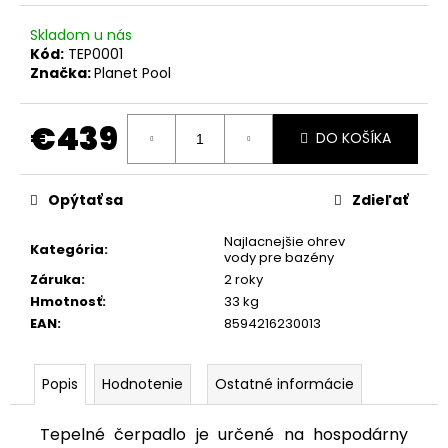
č
a
Skladom u nás
m
Kód:
TEP0001
e
Značka:
Planet Pool
€439
MYPROJECT
DO KOŠÍKA
ŠTARTOVACÍ
ZDROJ
Jednotková
S
cena:
POWERBANKOU
Opýtať sa
Zdieľať
UMAP
12000
Najlacnejšie ohrev
C4
Kategória
:
vody pre bazény
€44,90
Záruka
:
2 roky
Hmotnosť
:
33 kg
EAN
:
8594216230013
Popis
Hodnotenie
Ostatné informácie
Tepelné čerpadlo je určené na hospodárny