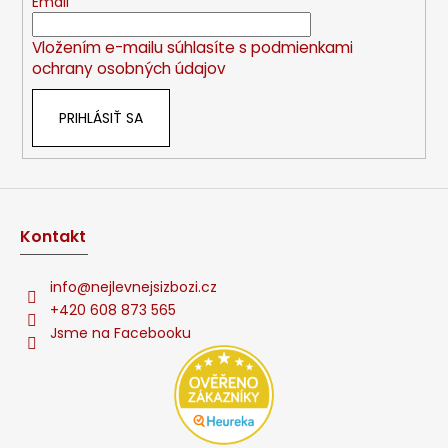
t
Email
i
Vložením e-mailu súhlasíte s
podmienkami
e
ochrany osobných údajov
PRIHLÁSIŤ SA
Kontakt
info
@
nejlevnejsizbozi.cz
+420 608 873 565
Jsme na Facebooku