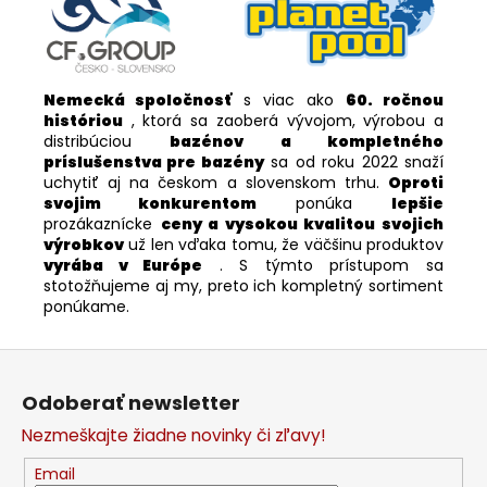
Nemecká spoločnosť
s viac ako
60. ročnou
históriou
, ktorá sa zaoberá vývojom, výrobou a
distribúciou
bazénov a kompletného
príslušenstva pre bazény
sa od roku 2022 snaží
uchytiť aj na českom a slovenskom trhu.
Oproti
svojim konkurentom
ponúka
lepšie
prozákaznícke
ceny a vysokou kvalitou svojich
výrobkov
už len vďaka tomu, že väčšinu produktov
vyrába v Európe
. S týmto prístupom sa
stotožňujeme aj my, preto ich kompletný sortiment
ponúkame.
Z
á
Odoberať newsletter
p
Nezmeškajte žiadne novinky či zľavy!
ä
t
Email