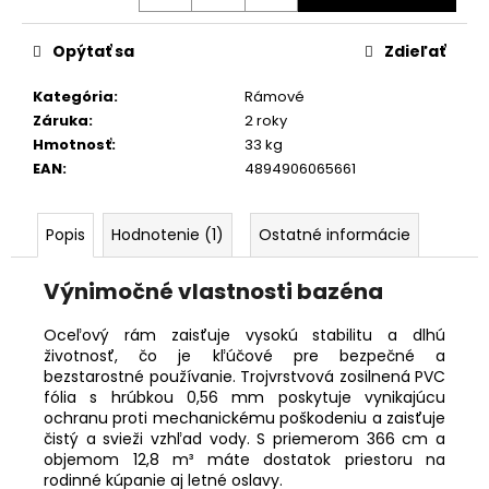
Opýtať sa
Zdieľať
Kategória
:
Rámové
Záruka
:
2 roky
Hmotnosť
:
33 kg
EAN
:
4894906065661
Popis
Hodnotenie (1)
Ostatné informácie
Výnimočné vlastnosti bazéna
Oceľový rám zaisťuje vysokú stabilitu a dlhú
životnosť, čo je kľúčové pre bezpečné a
bezstarostné používanie. Trojvrstvová zosilnená PVC
fólia s hrúbkou 0,56 mm poskytuje vynikajúcu
ochranu proti mechanickému poškodeniu a zaisťuje
čistý a svieži vzhľad vody. S priemerom 366 cm a
objemom 12,8 m³ máte dostatok priestoru na
rodinné kúpanie aj letné oslavy.