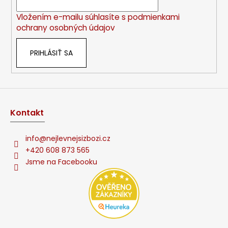
i
Vložením e-mailu súhlasíte s
podmienkami
e
ochrany osobných údajov
PRIHLÁSIŤ SA
Kontakt
info
@
nejlevnejsizbozi.cz
+420 608 873 565
Jsme na Facebooku