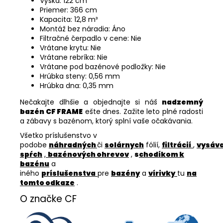
Výška: 122 cm
Priemer: 366 cm
Kapacita: 12,8 m³
Montáž bez náradia: Áno
Filtračné čerpadlo v cene: Nie
Vrátane krytu: Nie
Vrátane rebríka: Nie
Vrátane pod bazénové podložky: Nie
Hrúbka steny: 0,56 mm
Hrúbka dna: 0,35 mm
Nečakajte dlhšie a objednajte si náš
nadzemný
bazén CF FRAME
ešte dnes. Zažite leto plné radosti
a zábavy s bazénom, ktorý splní vaše očakávania.
Všetko príslušenstvo v
podobe
náhradných
či
solárnych
fólií,
filtrácií
,
vysáv
spŕch
,
bazénových ohrevov
,
s
chodíkom k
bazénu
a
iného
príslušenstva
pre
bazény
a
vírivky
tu
na
tomto odkaze
.
O značke CF