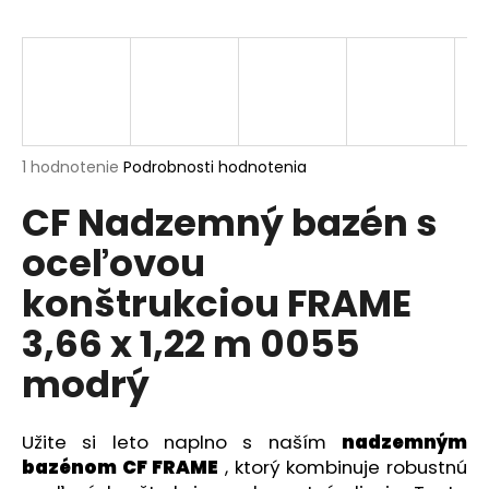
á
j
s
ť
?
Priemerné
1 hodnotenie
Podrobnosti hodnotenia
hodnotenie
CF Nadzemný bazén s
produktu
je
oceľovou
5,0
HĽADAŤ
z
konštrukciou FRAME
5
hviezdičiek.
3,66 x 1,22 m 0055
O
d
modrý
p
o
Užite si leto naplno s naším
nadzemným
r
ú
bazénom CF FRAME
, ktorý kombinuje robustnú