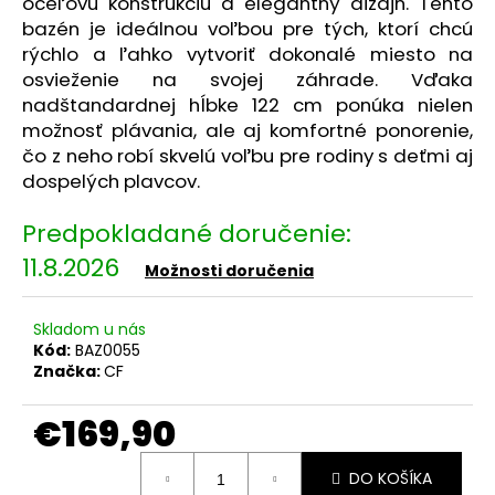
č
oceľovú konštrukciu a elegantný dizajn. Tento
a
bazén je ideálnou voľbou pre tých, ktorí chcú
m
rýchlo a ľahko vytvoriť dokonalé miesto na
e
osvieženie na svojej záhrade. Vďaka
nadštandardnej hĺbke 122 cm ponúka nielen
možnosť plávania, ale aj komfortné ponorenie,
BESTWAY
čo z neho robí skvelú voľbu pre rodiny s deťmi aj
NADZEMNÝ
BAZÉN
dospelých plavcov.
S
OCEĽOVOU
KONŠTRUKCIOU
STEEL
11.8.2026
Možnosti doručenia
PRO
FRAME
3,66
X
Skladom u nás
0,76
Kód:
BAZ0055
M
Značka:
CF
56416
€119,90
€169,90
Jednotková
DO KOŠÍKA
cena: