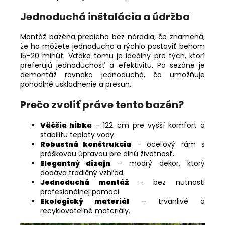
Jednoduchá inštalácia a údržba
Montáž bazéna prebieha bez náradia, čo znamená,
že ho môžete jednoducho a rýchlo postaviť behom
15–20 minút. Vďaka tomu je ideálny pre tých, ktorí
preferujú jednoduchosť a efektivitu. Po sezóne je
demontáž rovnako jednoduchá, čo umožňuje
pohodlné uskladnenie a presun.
Prečo zvoliť práve tento bazén?
Väčšia hĺbka
- 122 cm pre vyšší komfort a
stabilitu teploty vody.
Robustná konštrukcia
- oceľový rám s
práškovou úpravou pre dlhú životnosť.
Elegantný dizajn
– modrý dekor, ktorý
dodáva tradičný vzhľad.
Jednoduchá montáž
- bez nutnosti
profesionálnej pomoci.
Ekologický materiál
– trvanlivé a
recyklovateľné materiály.