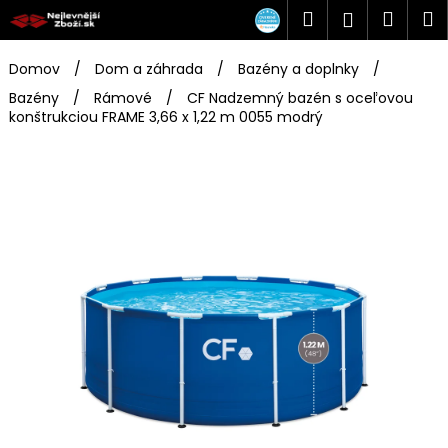
K
Prejsť
Hľadať
Náku
M
Prihlásen
na
o
obsah
Späť
Späť
košík
š
Domov
/
Dom a záhrada
/
Bazény a doplnky
/
í
Bazény
/
Rámové
/
CF Nadzemný bazén s oceľovou
Č
k
konštrukciou FRAME 3,66 x 1,22 m 0055 modrý
o
p
o
t
r
e
b
u
j
e
t
e
n