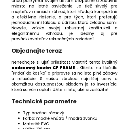
chcú poskytnúť svojim deťom bezpečné a zábavné
miesto na letné osvieženie. Je tiež skvelý pre
majiteľov menších záhrad, ktorí hľadajú kompaktné
a efektívne riešenie, a pre tých, ktorí preferujú
jednoduchú inštaláciu a údržbu, ktorú zvládnu sami.
Navyše, vďaka svojej robustnej konštrukcii a
elegantnému vzhľadu, je ideálny aj pre
prevádzkovateľov rekreačných zariadení.
Objednajte teraz
Nenechajte si ujsť príležitosť vlastniť tento kvalitný
nadzemný bazén CF FRAME
. Kliknite na tlačidlo
"Pridať do košíka" a pripravte sa na leto plné zábavy
a relaxácie. S našou zárukou najnižšej ceny a
okamžitou dostupnosťou skladom je to investícia,
ktorá sa vám oplatí. Užite si leto, aké si zaslúžite!
Technické parametre
Typ bazéna: rámový
Farba: modré vnútro / modrá zvonku
Materiál: PVC