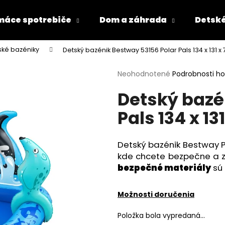
áce spotrebiče
Dom a záhrada
Detské
ské bazéniky
Detský bazénik Bestway 53156 Polar Pals 134 x 131 x
Čo potrebujete nájsť?
Priemerné
Neohodnotené
Podrobnosti h
hodnotenie
Detský bazé
produktu
HĽADAŤ
je
Pals 134 x 13
0,0
z
5
Odporúčame
hviezdičiek.
Detský bazénik Bestway P
kde chcete bezpečne a z
bezpečné materiály
sú
Možnosti doručenia
Položka bola vypredaná…