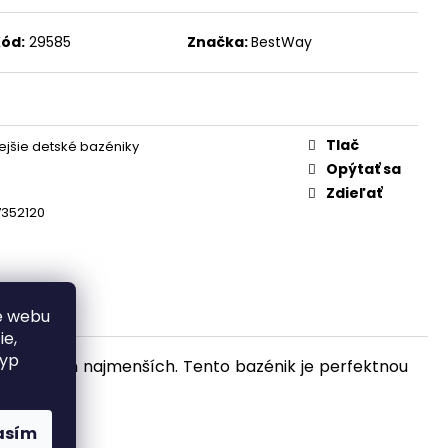
U TLAKOVÝ
 PDSA D3
– BEZ
 A NABÍJEČKY
ód:
29585
Značka:
BestWay
Tlač
ejšie detské bazéniky
Opýtať sa
Zdieľať
7352120
e webu
ie,
typ
bavu tých najmenších. Tento bazénik je perfektnou
asím