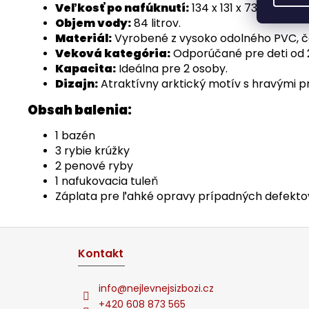
Veľkosť po nafúknutí:
134 x 131 x 73 cm, čo 
Objem vody:
84 litrov.
Materiál:
Vyrobené z vysoko odolného PVC, čo 
Veková kategória:
Odporúčané pre deti od 2
Kapacita:
Ideálna pre 2 osoby.
Dizajn:
Atraktívny arktický motív s hravými pr
Obsah balenia:
1 bazén
3 rybie krúžky
2 penové ryby
1 nafukovacia tuleň
Záplata pre ľahké opravy prípadných defekto
Z
á
Kontakt
p
ä
info
@
nejlevnejsizbozi.cz
t
+420 608 873 565