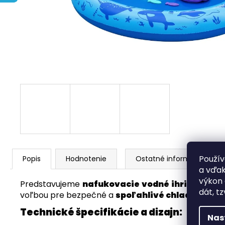
CF NÁHRADNÁ FÓLIA PRE RÁMOVÝ
BAZÉN FRAME 3,66 X 0,99 M 0053
RATTAN/MODRÁ
€147,90
Použív
Popis
Hodnotenie
Ostatné informácie
a vďak
výkon 
Predstavujeme
nafukovacie vodné ihrisko Pola
dát, tz
voľbou pre bezpečné a
spoľahlivé chladenie poč
Technické špecifikácie a dizajn:
Nas