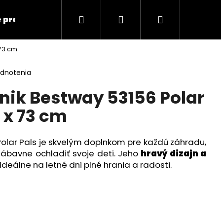
Hľadať
Prihlásenie
Nákupný
 produkty
Elektronika
Zdravotné pom
 73 cm
košík
odnotenia
nik Bestway 53156 Polar
1 x 73 cm
olar Pals je skvelým doplnkom pre každú záhradu,
ábavne ochladiť svoje deti. Jeho
hravý dizajn a
 ideálne na letné dni plné hrania a radosti.
Nasledujúce