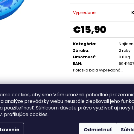
KUNIBOO PB-13675 DETSKÝ
PARKSIDE AK
NAFUKOVACÍ BAZÉNIK TIGER SO
POSTREKOVAČ
STRIEŠKOU Ø 102 X 103 CM
AKUMULÁTORU
Vypredané
K
€12,90
€32,66
€15,90
Jednotková
cena:
Kategória
:
Najlacn
Záruka
:
2 roky
Hmotnosť
:
0.8 kg
EAN
:
694160
Položka bola vypredaná…
ame cookies, aby sme Vám umožnili pohodlné prezerani
a analýze prevádzky webu neustále zlepšovali jeho funkc
a použiteľnosť. Súhlasom dávate právo využívať aj nový 
r Pals
od Bestway, navrhnuté špeciálne pre radosť a zá
v. profilujúce cookies.
as horúcich letných dní
.
tavenie
Odmietnuť
Súhl