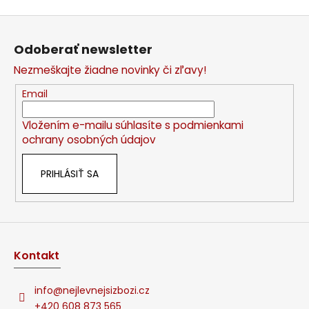
Z
á
Odoberať newsletter
p
Nezmeškajte žiadne novinky či zľavy!
ä
t
Email
i
Vložením e-mailu súhlasíte s
podmienkami
e
ochrany osobných údajov
PRIHLÁSIŤ SA
Kontakt
info
@
nejlevnejsizbozi.cz
+420 608 873 565