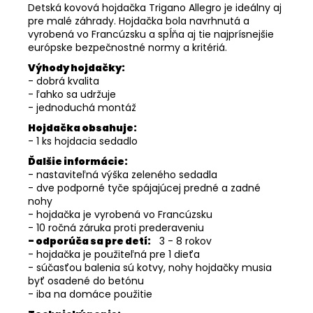
Detská kovová hojdačka Trigano Allegro je ideálny aj
pre malé záhrady. Hojdačka bola navrhnutá a
vyrobená vo Francúzsku a spĺňa aj tie najprísnejšie
európske bezpečnostné normy a kritériá.
Výhody hojdačky:
- dobrá kvalita
- ľahko sa udržuje
- jednoduchá montáž
Hojdačka obsahuje:
- 1 ks hojdacia sedadlo
Ďalšie informácie:
- nastaviteľná výška zeleného sedadla
- dve podporné tyče spájajúcej predné a zadné
nohy
- hojdačka je vyrobená vo Francúzsku
- 10 ročná záruka proti prederaveniu
- odporúča sa pre detí:
3 - 8 rokov
- hojdačka je použiteľná pre 1 dieťa
- súčasťou balenia sú kotvy, nohy hojdačky musia
byť osadené do betónu
- iba na domáce použitie