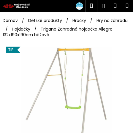
K
Prejsť
Hľadať
Náku
M
Prihlásen
na
o
obsah
Späť
Späť
košík
š
Domov
/
Detské produkty
/
Hračky
/
Hry na záhradu
í
/
Hojdačky
/
Trigano Zahradná hojdačka Allegro
Č
k
132x190x190cm béžová
o
p
TIP
o
t
r
e
b
u
j
e
t
e
n