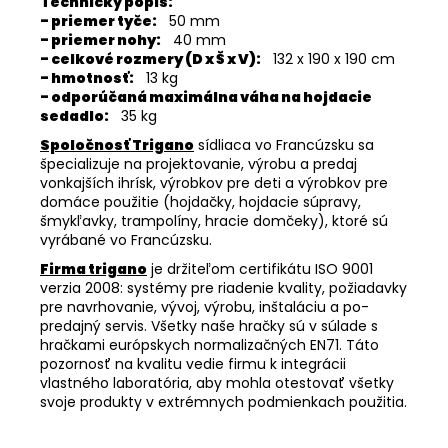
Technický popis:
- priemer tyče:
50 mm
- priemer nohy:
40 mm
- celkové rozmery (D x Š x V):
132 x 190 x 190 cm
- hmotnosť:
13 kg
- odporúčaná maximálna váha na hojdacie
sedadlo:
35 kg
Spoločnosť Trigano
sídliaca vo Francúzsku sa
špecializuje na projektovanie, výrobu a predaj
vonkajších ihrísk, výrobkov pre deti a výrobkov pre
domáce použitie (hojdačky, hojdacie súpravy,
šmykľavky, trampolíny, hracie domčeky), ktoré sú
vyrábané vo Francúzsku.
Firma trigano
je držiteľom certifikátu ISO 9001
verzia 2008: systémy pre riadenie kvality, požiadavky
pre navrhovanie, vývoj, výrobu, inštaláciu a po-
predajný servis. Všetky naše hračky sú v súlade s
hračkami európskych normalizačných EN71. Táto
pozornosť na kvalitu vedie firmu k integrácii
vlastného laboratória, aby mohla otestovať všetky
svoje produkty v extrémnych podmienkach použitia.