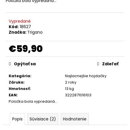
č
Položka bola vypredaná…
a
m
e
Vypredané
Kód:
18627
Značka:
Trigano
MAXXMEE
DIGITÁLNY
€59,90
TEPLOMER
NA
Jednotková
VODOVODNÉ
cena:
ARMATÚRY
Opýtať sa
Zdieľať
A
KOHÚTIK
Kategória
:
Najlacnejšie hojdačky
00646
Záruka
:
2 roky
€13,18
Hmotnosť
:
13 kg
EAN
:
3222871016103
Položka bola vypredaná…
Popis
Súvisiace (2)
Hodnotenie