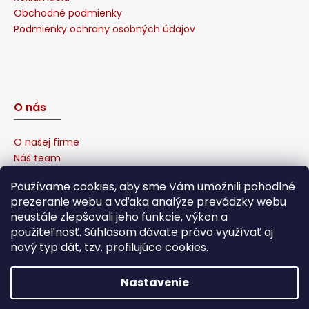
Obchodné podmienky
Podmienky ochrany osobných údajov
O nás
O našej firme
Náš team
Prečo u nás nakúpiť?
Používame cookies, aby sme Vám umožnili pohodlné
Naša garancia
prezeranie webu a vďaka analýze prevádzky webu
Sponzorujeme
neustále zlepšovali jeho funkcie, výkon a
Affiliate program
použiteľnosť. Súhlasom dávate právo využívať aj
nový typ dát, tzv. profilujúce cookies.
Nastavenie
Vytvoril Shoptet