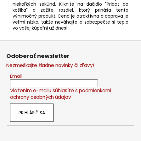
niekoľkých sekúnd. Kliknite na tlačidlo "Pridať do
košíka" a zažite rozdiel, ktorý prináša tento
výnimočný produkt. Cena je atraktívna a doprava je
veľmi nízka, takže neváhajte a zabezpečte si teplo
vo vašej kúpeľni už dnes!
Z
á
Odoberať newsletter
p
Nezmeškajte žiadne novinky či zľavy!
ä
t
Email
i
Vložením e-mailu súhlasíte s
podmienkami
e
ochrany osobných údajov
PRIHLÁSIŤ SA