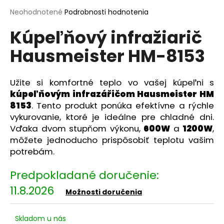
á
Priemerné
Neohodnotené
Podrobnosti hodnotenia
hodnotenie
j
Kúpeľňový infražiarič
produktu
s
je
ť
Hausmeister HM-8153
0,0
z
?
5
hviezdičiek.
Užite si komfortné teplo vo vašej kúpeľni s
kúpeľňovým infrazářičom Hausmeister HM
8153
. Tento produkt ponúka efektívne a rýchle
vykurovanie, ktoré je ideálne pre chladné dni.
HĽADAŤ
Vďaka dvom stupňom výkonu,
600W
a
1200W
,
môžete jednoducho prispôsobiť teplotu vašim
potrebám.
O
d
p
11.8.2026
o
Možnosti doručenia
r
ú
Skladom u nás