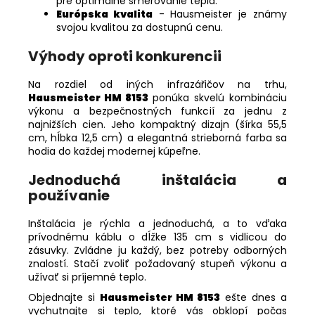
pre optimálne smerovanie tepla.
Európska kvalita
- Hausmeister je známy
svojou kvalitou za dostupnú cenu.
Výhody oproti konkurencii
Na rozdiel od iných infrazářičov na trhu,
Hausmeister HM 8153
ponúka skvelú kombináciu
výkonu a bezpečnostných funkcií za jednu z
najnižších cien. Jeho kompaktný dizajn (šírka 55,5
cm, hĺbka 12,5 cm) a elegantná strieborná farba sa
hodia do každej modernej kúpeľne.
Jednoduchá inštalácia a
používanie
Inštalácia je rýchla a jednoduchá, a to vďaka
prívodnému káblu o dĺžke 135 cm s vidlicou do
zásuvky. Zvládne ju každý, bez potreby odborných
znalostí. Stačí zvoliť požadovaný stupeň výkonu a
užívať si príjemné teplo.
Objednajte si
Hausmeister HM 8153
ešte dnes a
vychutnajte si teplo, ktoré vás obklopí počas