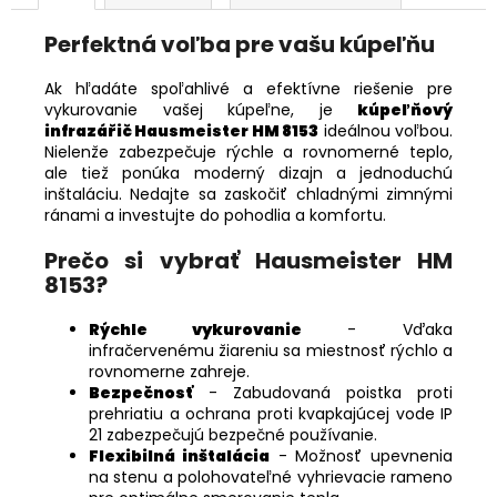
Perfektná voľba pre vašu kúpeľňu
Ak hľadáte spoľahlivé a efektívne riešenie pre
vykurovanie vašej kúpeľne, je
kúpeľňový
infrazářič Hausmeister HM 8153
ideálnou voľbou.
Nielenže zabezpečuje rýchle a rovnomerné teplo,
ale tiež ponúka moderný dizajn a jednoduchú
inštaláciu. Nedajte sa zaskočiť chladnými zimnými
ránami a investujte do pohodlia a komfortu.
Prečo si vybrať Hausmeister HM
8153?
Rýchle vykurovanie
- Vďaka
infračervenému žiareniu sa miestnosť rýchlo a
rovnomerne zahreje.
Bezpečnosť
- Zabudovaná poistka proti
prehriatiu a ochrana proti kvapkajúcej vode IP
21 zabezpečujú bezpečné používanie.
Flexibilná inštalácia
- Možnosť upevnenia
na stenu a polohovateľné vyhrievacie rameno