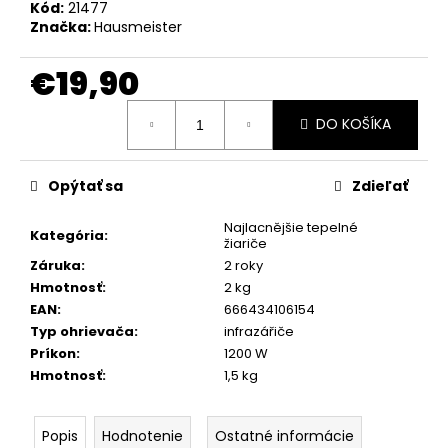
č
Kód:
21477
a
Značka:
Hausmeister
m
e
€19,90
Jednotková
DO KOŠÍKA
LIV&BO
cena:
STROPNÉ
/
NÁSTENNÉ
Opýtať sa
Zdieľať
LED
SVIETIDLO
Najlacnějšie tepelné
14140609L
Kategória
:
žiariče
-
ČTVERCOVÉ
Záruka
:
2 roky
Hmotnosť
:
2 kg
€24,90
EAN
:
666434106154
Typ ohrievača
:
infrazářiče
Príkon
:
1200 W
Hmotnosť
:
1,5 kg
Popis
Hodnotenie
Ostatné informácie