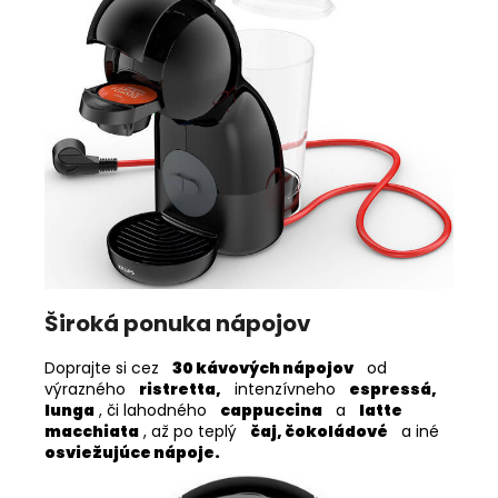
Široká ponuka nápojov
Doprajte si cez
30 kávových nápojov
od
výrazného
ristretta,
intenzívneho
espressá,
lunga
, či lahodného
cappuccina
a
latte
macchiata
, až po teplý
čaj, čokoládové
a iné
osviežujúce nápoje.