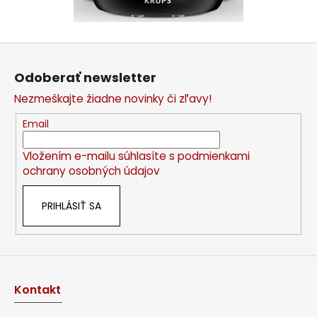
Z
á
Odoberať newsletter
p
Nezmeškajte žiadne novinky či zľavy!
ä
t
Email
i
Vložením e-mailu súhlasíte s
podmienkami
e
ochrany osobných údajov
PRIHLÁSIŤ SA
Kontakt