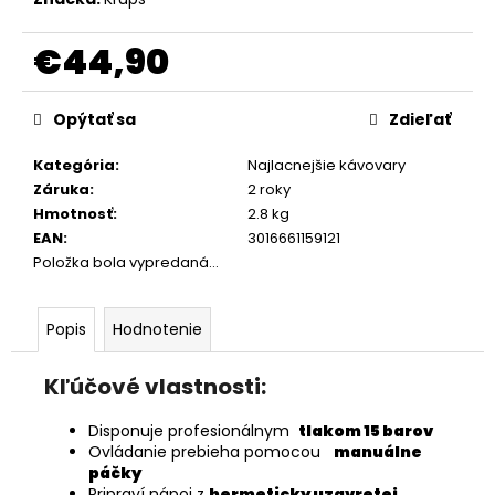
€44,90
Jednotková
cena:
Opýtať sa
Zdieľať
Kategória
:
Najlacnejšie kávovary
Záruka
:
2 roky
Hmotnosť
:
2.8 kg
EAN
:
3016661159121
Položka bola vypredaná…
Popis
Hodnotenie
Kľúčové vlastnosti:
Disponuje profesionálnym
tlakom 15 barov
Ovládanie prebieha pomocou
manuálne
páčky
Pripraví nápoj z
hermeticky uzavretej