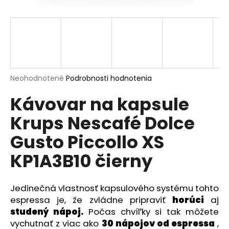
á
j
s
ť
?
Priemerné
Neohodnotené
Podrobnosti hodnotenia
hodnotenie
Kávovar na kapsule
produktu
je
Krups Nescafé Dolce
0,0
HĽADAŤ
z
Gusto Piccollo XS
5
hviezdičiek.
KP1A3B10 čierny
O
d
p
Jedinečná vlastnosť kapsulového systému tohto
o
espressa je, že zvládne pripraviť
horúci
aj
r
studený nápoj.
Počas chvíľky si tak môžete
ú
vychutnať z viac ako
30 nápojov od espressa
,