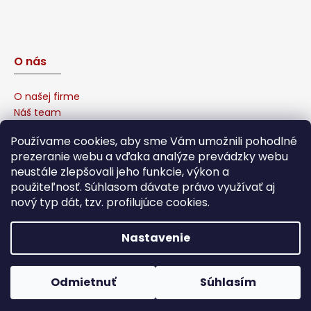
O nás
O našej firme
Náš team
Prečo u nás nakúpiť?
Používame cookies, aby sme Vám umožnili pohodlné
Naša garancia
prezeranie webu a vďaka analýze prevádzky webu
Sponzorujeme
neustále zlepšovali jeho funkcie, výkon a
Affiliate program
použiteľnosť. Súhlasom dávate právo využívať aj
nový typ dát, tzv. profilujúce cookies.
Nastavenie
Vytvoril Shoptet
Copyright 2026
Nejlevnější zboží.sk
. Všetky práva
Odmietnuť
Súhlasím
vyhradené.