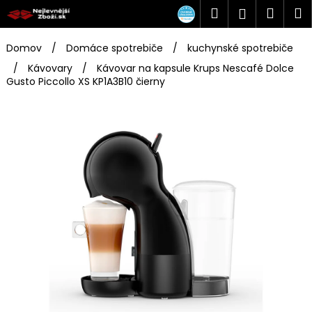
K
Prejsť
Hľadať
Náku
M
Prihlásen
na
o
obsah
Späť
Späť
košík
š
Domov
/
Domáce spotrebiče
/
kuchynské spotrebiče
í
/
Kávovary
/
Kávovar na kapsule Krups Nescafé Dolce
Č
k
Gusto Piccollo XS KP1A3B10 čierny
o
p
o
t
r
e
b
u
j
e
t
e
n