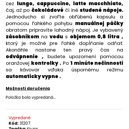
č
cez
lungo, cappuccino, latte macchhiato,
a
čaj, až po
čokoládové
či iné
studené nápoje.
m
Jednoducho si zvoľte obľúbenú kapsulu a
e
pomocou ľahkého pohybu
manuálnej páčky
obratom pripravíte lahodný nápoj. Je vybavený
zásobníkom
na
vodu
s
objemom 0,8 litra
,
MAXXMEE
DIGITÁLNY
ktorý je možné pre ľahké dopĺňanie odňať.
TEPLOMER
Akonáhle nastane ten pravý čas na
NA
odvápnenie
,
budete upozornení pomocou
VODOVODNÉ
ARMATÚRY
oranžovej
kontrolky
.
Po
1 minúte nečinnosti
A
sa kávovar vďaka úspornému režimu
KOHÚTIK
00646
automaticky vypne
.
€13,18
Možnosti doručenia
Položka bola vypredaná…
Vypredané
Kód:
31207
Značka:
Krups