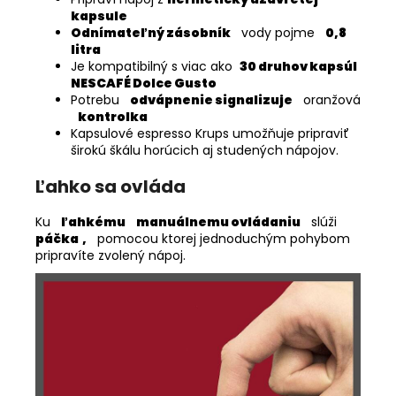
kapsule
Odnímateľný zásobník
vody pojme
0,8
litra
Je kompatibilný s viac ako
30 druhov kapsúl
NESCAFÉ Dolce Gusto
Potrebu
odvápnenie signalizuje
oranžová
kontrolka
Kapsulové espresso Krups umožňuje pripraviť
širokú škálu horúcich aj studených nápojov.
Ľahko sa ovláda
Ku
ľahkému
manuálnemu ovládaniu
slúži
páčka
,
pomocou ktorej jednoduchým pohybom
pripravíte zvolený nápoj.