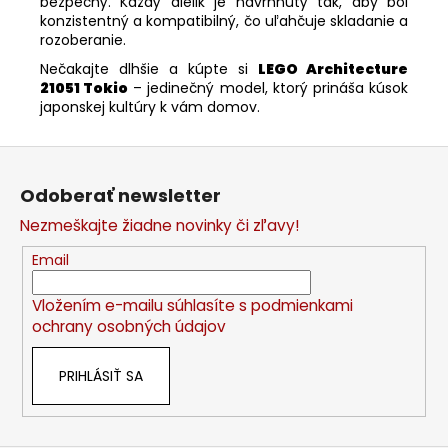
bezpečný. Každý dielik je navrhnutý tak, aby bol
konzistentný a kompatibilný, čo uľahčuje skladanie a
rozoberanie.
Nečakajte dlhšie a kúpte si
LEGO Architecture
21051 Tokio
– jedinečný model, ktorý prináša kúsok
japonskej kultúry k vám domov.
Z
á
Odoberať newsletter
p
Nezmeškajte žiadne novinky či zľavy!
ä
t
Email
i
Vložením e-mailu súhlasíte s
podmienkami
e
ochrany osobných údajov
PRIHLÁSIŤ SA