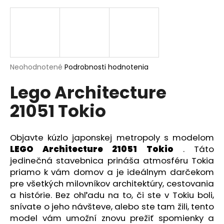
á
j
s
ť
?
Priemerné
Neohodnotené
Podrobnosti hodnotenia
hodnotenie
Lego Architecture
produktu
je
21051 Tokio
0,0
z
HĽADAŤ
5
hviezdičiek.
Objavte kúzlo japonskej metropoly s modelom
LEGO Architecture 21051 Tokio
. Táto
O
jedinečná stavebnica prináša atmosféru Tokia
d
priamo k vám domov a je ideálnym darčekom
p
pre všetkých milovníkov architektúry, cestovania
o
a histórie. Bez ohľadu na to, či ste v Tokiu boli,
r
snívate o jeho návšteve, alebo ste tam žili, tento
ú
model vám umožní znovu prežiť spomienky a