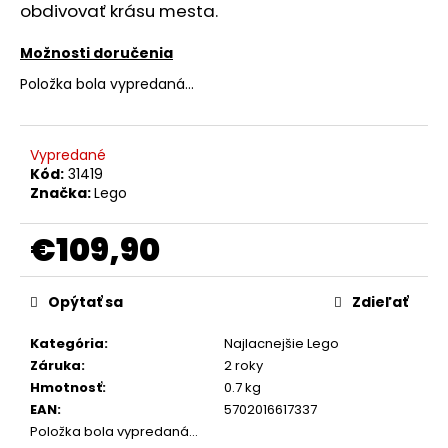
č
obdivovať krásu mesta.
a
m
Možnosti doručenia
e
Položka bola vypredaná…
MYPROJECT
ŠTARTOVACÍ
Vypredané
ZDROJ
Kód:
31419
S
Značka:
Lego
POWERBANKOU
UMAP
12000
€109,90
C4
€44,90
Jednotková
cena:
Opýtať sa
Zdieľať
Kategória
:
Najlacnejšie Lego
Záruka
:
2 roky
Hmotnosť
:
0.7 kg
EAN
:
5702016617337
Položka bola vypredaná…