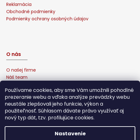
Reklamácia
Obchodné podmienky
Podmienky ochrany osobných údajov
O nás
O našej firme
Náš team
Prečo u nás nakúpiť?
Používame cookies, aby sme Vám umožnili pohodlné
Naša garancia
prezeranie webu a vďaka analýze prevádzky webu
Sponzorujeme
neustále zlepšovali jeho funkcie, výkon a
Affiliate program
použiteľnosť. Súhlasom dávate právo využívať aj
nový typ dát, tzv. profilujúce cookies.
Nastavenie
Vytvoril Shoptet