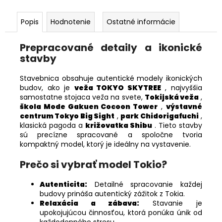
Popis
Hodnotenie
Ostatné informácie
Prepracované detaily a ikonické
stavby
Stavebnica obsahuje autentické modely ikonických
budov, ako je
veža TOKYO SKYTREE
, najvyššia
samostatne stojaca veža na svete,
Tokijská veža
,
škola Mode Gakuen Cocoon Tower
,
výstavné
centrum Tokyo Big Sight
,
park Chidorigafuchi
,
klasická pagoda a
križovatka Shibu
. Tieto stavby
sú precízne spracované a spoločne tvoria
kompaktný model, ktorý je ideálny na vystavenie.
Prečo si vybrať model Tokio?
Autenticita:
Detailné spracovanie každej
budovy prináša autentický zážitok z Tokia.
Relaxácia a zábava:
Stavanie je
upokojujúcou činnosťou, ktorá ponúka únik od
každodenného stresu.