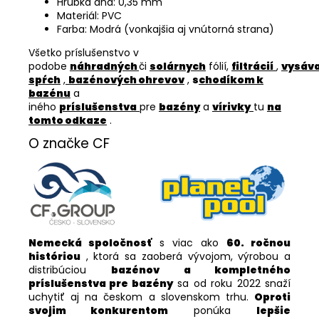
Hrúbka dna: 0,35 mm
Materiál: PVC
Farba: Modrá (vonkajšia aj vnútorná strana)
Všetko príslušenstvo v
podobe
náhradných
či
solárnych
fólií,
filtrácií
,
vysáv
spŕch
,
bazénových ohrevov
,
s
chodíkom k
bazénu
a
iného
príslušenstva
pre
bazény
a
vírivky
tu
na
tomto odkaze
.
O značke CF
Nemecká spoločnosť
s viac ako
60. ročnou
históriou
, ktorá sa zaoberá vývojom, výrobou a
distribúciou
bazénov a kompletného
príslušenstva pre bazény
sa od roku 2022 snaží
uchytiť aj na českom a slovenskom trhu.
Oproti
svojim konkurentom
ponúka
lepšie