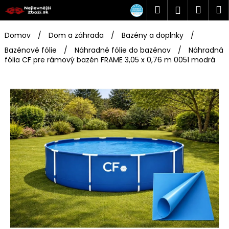
K
Prejsť
Hľadať
Náku
M
Prihlásen
na
o
obsah
Späť
Späť
košík
š
Domov
/
Dom a záhrada
/
Bazény a doplnky
/
í
Bazénové fólie
/
Náhradné fólie do bazénov
/
Náhradná
Č
k
fólia CF pre rámový bazén FRAME 3,05 x 0,76 m 0051 modrá
o
p
o
t
r
e
b
u
j
e
t
e
n