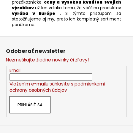
prozákaznícke
ceny a vysokou kvalitou svojich
výrobkov
už len vďaka tomu, že väčšinu produktov
vyrába v Európe
. S týmto prístupom sa
stotožňujeme aj my, preto ich kompletný sortiment
ponúkame.
Z
á
Odoberať newsletter
p
Nezmeškajte žiadne novinky či zľavy!
ä
t
Email
i
Vložením e-mailu súhlasíte s
podmienkami
e
ochrany osobných údajov
PRIHLÁSIŤ SA