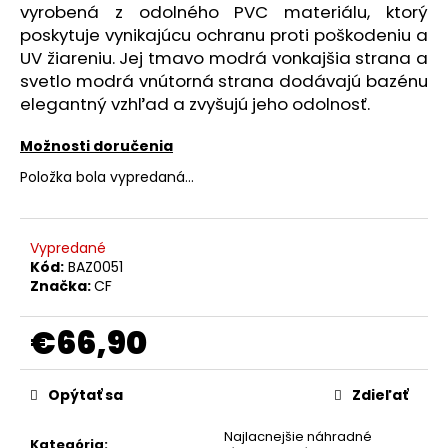
č
vyrobená z odolného PVC materiálu, ktorý
a
poskytuje vynikajúcu ochranu proti poškodeniu a
m
UV žiareniu. Jej tmavo modrá vonkajšia strana a
e
svetlo modrá vnútorná strana dodávajú bazénu
elegantný vzhľad a zvyšujú jeho odolnosť.
MYPROJECT
ŠTARTOVACÍ
Možnosti doručenia
ZDROJ
Položka bola vypredaná…
S
POWERBANKOU
UMAP
12000
C4
Vypredané
Kód:
BAZ0051
€44,90
Značka:
CF
€66,90
Jednotková
cena:
Opýtať sa
Zdieľať
Najlacnejšie náhradné
Kategória
: