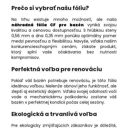
Prečo si vybrať našu fóliu?
Na trhu existuje mnoho možností, ale naša
náhradná fólia CF pre bazén
vyniká svojou
kvalitou a cenovou dostupnosťou. S hrúbkou steny
0,56 mm a dna 0,35 mm ponúka optimálny pomer
medzi pevnosťou a flexibilitou. Navyše, vďaka našim
konkurencieschopným cenám, získate produkt,
ktorý splní vaše očakávania bez nutnosti
kompromisov.
Perfektná voľba pre renováciu
Pokiaľ váš bazén potrebuje renováciu, je táto fólia
ideálnou voľbou. Nielenže obnoví jeho funkčnosť, ale
zlepší aj estetický dojem. Vďaka svojej odolnosti voči
vode a mechanickému poškodeniu zostane váš
bazén v perfektnej kondícii počas celej sezóny.
Ekologická a trvanlivá voľba
Pre ekologicky zmýšľajúcich zákazníkov je dôležité,