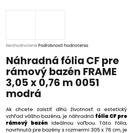
á
j
s
ť
?
Priemerné
Neohodnotené
Podrobnosti hodnotenia
hodnotenie
Náhradná fólia CF pre
produktu
je
rámový bazén FRAME
0,0
HĽADAŤ
z
3,05 x 0,76 m 0051
5
hviezdičiek.
modrá
O
d
p
Ak chcete zaistiť dlhú životnosť a estetický
o
vzhľad vášho bazéna, je náhradná
fólia CF pre
r
rámový bazén
ideálnou voľbou. Táto fólia,
ú
navrhnutá pre bazény s rozmermi 305 x 76 cm, je