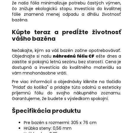
že naša fólia minimalizuje potrebu častých výmen,
čo znižuje ekologickú stopu. Investícia do kvalitnej
fólie znamená menej odpadu a dlhšiu životnosť
bazéna.
Kúpte teraz a predĺžte životnosť
vášho bazéna
Nečakajte, kým sa váš bazén začne opotrebovávať.
Objednajte si našu
náhradnú fóliu CF
ešte dnes a
zaistite si pokojnú letnú sezónu bez starostí. Cena je
dostupná a investícia do kvalitného materiálu sa
vám mnohonásobne vráti.
Pre viac informácií a objednávky kliknite na tlačidlo
"Pridať do košíka" a pridajte túto odolnú a esteticky
príjemnú fóliu do svojho nákupného zoznamu.
Garantujeme, že budete s výsledkom spokojní.
Špecifikácia produktu
Pre bazén s rozmermi: 305 x 76 cm
Hrúbka steny: 0,56 mm