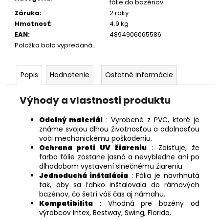
fólie do bazénov
Záruka
:
2 roky
Hmotnosť
:
4.9 kg
EAN
:
4894906065586
Položka bola vypredaná…
Popis
Hodnotenie
Ostatné informácie
Výhody a vlastnosti produktu
Odolný materiál
: Vyrobené z PVC, ktoré je
známe svojou dlhou životnosťou a odolnosťou
voči mechanickému poškodeniu.
Ochrana proti UV žiareniu
: Zaisťuje, že
farba fólie zostane jasná a nevybledne ani po
dlhodobom vystavení slnečnému žiareniu.
Jednoduchá inštalácia
: Fólia je navrhnutá
tak, aby sa ľahko inštalovala do rámových
bazénov, čo šetrí váš čas aj námahu.
Kompatibilita
: Vhodná pre bazény od
výrobcov Intex, Bestway, Swing, Florida.