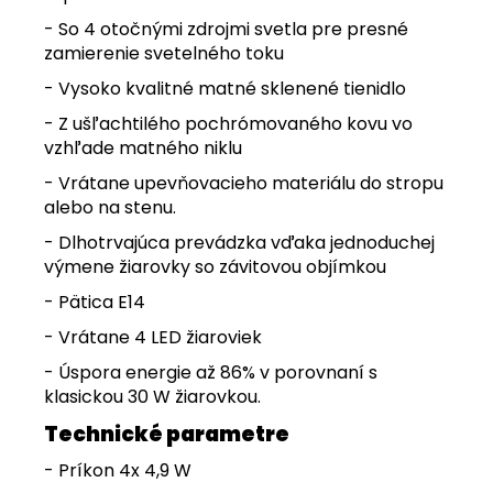
- So 4 otočnými zdrojmi svetla pre presné
zamierenie svetelného toku
- Vysoko kvalitné matné sklenené tienidlo
- Z ušľachtilého pochrómovaného kovu vo
vzhľade matného niklu
- Vrátane upevňovacieho materiálu do stropu
alebo na stenu.
- Dlhotrvajúca prevádzka vďaka jednoduchej
výmene žiarovky so závitovou objímkou
- Pätica E14
- Vrátane 4 LED žiaroviek
- Úspora energie až 86% v porovnaní s
klasickou 30 W žiarovkou.
Technické parametre
- Príkon 4x 4,9 W