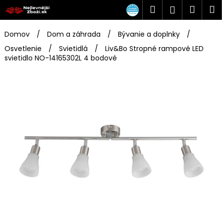
K
Prejsť
Hľadať
Náku
M
Prihlásen
na
o
obsah
Späť
Späť
košík
š
Domov
/
Dom a záhrada
/
Bývanie a doplnky
/
í
Osvetlenie
/
Svietidlá
/
Liv&Bo Stropné rampové LED
Č
k
svietidlo NO-14165302L 4 bodové
o
p
o
t
r
e
b
u
j
e
t
e
n