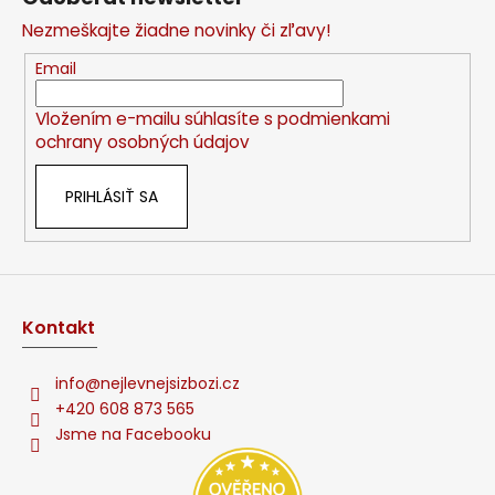
p
Nezmeškajte žiadne novinky či zľavy!
ä
t
Email
i
Vložením e-mailu súhlasíte s
podmienkami
e
ochrany osobných údajov
PRIHLÁSIŤ SA
Kontakt
info
@
nejlevnejsizbozi.cz
+420 608 873 565
Jsme na Facebooku