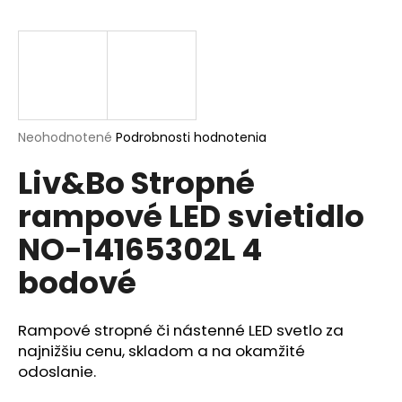
á
j
s
ť
?
Priemerné
Neohodnotené
Podrobnosti hodnotenia
hodnotenie
Liv&Bo Stropné
produktu
je
rampové LED svietidlo
0,0
HĽADAŤ
z
NO-14165302L 4
5
hviezdičiek.
bodové
O
d
p
Rampové stropné či nástenné LED svetlo za
o
najnižšiu cenu, skladom a na okamžité
r
odoslanie.
ú