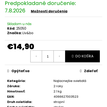
č
a
7.8.2026
m
Možnosti doručenia
e
Skladom u nás
Kód:
25050
PARKSIDE
Značka:
Liv&bo
AKU
TLAKOVÝ
POSTREKOVAČ
€14,90
PDSA
D3
Jednotková
–
DO KOŠÍKA
cena:
BEZ
AKUMULÁTORU
A
NABÍJEČKY
Opýtať sa
Zdieľať
€32,66
Kategória
:
Najlacnejšie svietidlá
Záruka
:
2 roky
Hmotnosť
:
2.1 kg
EAN
:
4066627003523
Druh svietidla
:
stropní