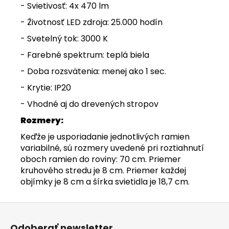
- Svietivosť: 4x 470 lm
- Životnosť LED zdroja: 25.000 hodín
- Svetelný tok: 3000 K
- Farebné spektrum: teplá biela
- Doba rozsvätenia: menej ako 1 sec.
- Krytie: IP20
- Vhodné aj do drevených stropov
Rozmery:
Keďže je usporiadanie jednotlivých ramien
variabilné, sú rozmery uvedené pri roztiahnutí
oboch ramien do roviny: 70 cm. Priemer
kruhového stredu je 8 cm. Priemer každej
objímky je 8 cm a šírka svietidla je 18,7 cm.
Z
á
Odoberať newsletter