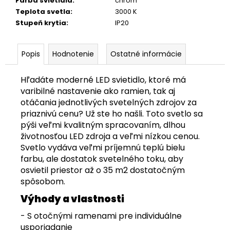
Farba svietidla
:
chróm
Teplota svetla
:
3000 K
Stupeň krytia
:
IP20
Popis
Hodnotenie
Ostatné informácie
Hľadáte moderné LED svietidlo, ktoré má
varibilné nastavenie ako ramien, tak aj
otáčania jednotlivých svetelných zdrojov za
priaznivú cenu? Už ste ho našli. Toto svetlo sa
pýši veľmi kvalitným spracovaním, dlhou
životnosťou LED zdroja a veľmi nízkou cenou.
Svetlo vydáva veľmi príjemnú teplú bielu
farbu, ale dostatok svetelného toku, aby
osvietil priestor až o 35 m2 dostatočným
spôsobom.
Výhody a vlastnosti
- S otočnými ramenami pre individuálne
usporiadanie