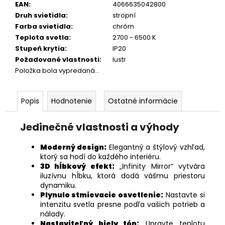
EAN
:
4066635042800
Druh svietidla
:
stropní
Farba svietidla
:
chróm
Teplota svetla
:
2700 - 6500 K
Stupeň krytia
:
IP20
Požadované vlastnosti
:
lustr
Položka bola vypredaná…
Popis
Hodnotenie
Ostatné informácie
Jedinečné vlastnosti a výhody
Moderný design:
Elegantný a štýlový vzhľad,
ktorý sa hodí do každého interiéru.
3D hĺbkový efekt:
„Infinity Mirror“ vytvára
iluzívnu hĺbku, ktorá dodá vášmu priestoru
dynamiku.
Plynulo stmievacie osvetlenie:
Nastavte si
intenzitu svetla presne podľa vašich potrieb a
nálady.
Nastaviteľný biely tón:
Upravte teplotu