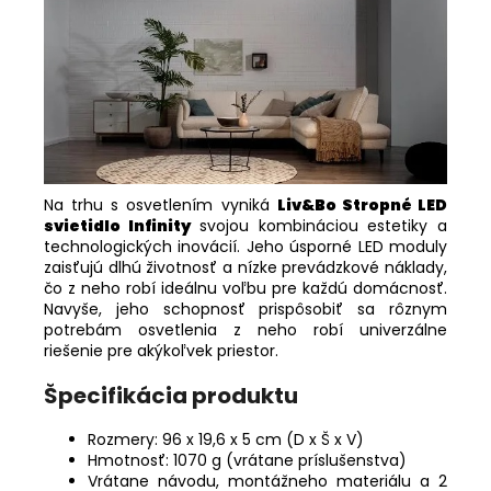
Na trhu s osvetlením vyniká
Liv&Bo Stropné LED
svietidlo Infinity
svojou kombináciou estetiky a
technologických inovácií. Jeho úsporné LED moduly
zaisťujú dlhú životnosť a nízke prevádzkové náklady,
čo z neho robí ideálnu voľbu pre každú domácnosť.
Navyše, jeho schopnosť prispôsobiť sa rôznym
potrebám osvetlenia z neho robí univerzálne
riešenie pre akýkoľvek priestor.
Špecifikácia produktu
Rozmery: 96 x 19,6 x 5 cm (D x Š x V)
Hmotnosť: 1070 g (vrátane príslušenstva)
Vrátane návodu, montážneho materiálu a 2