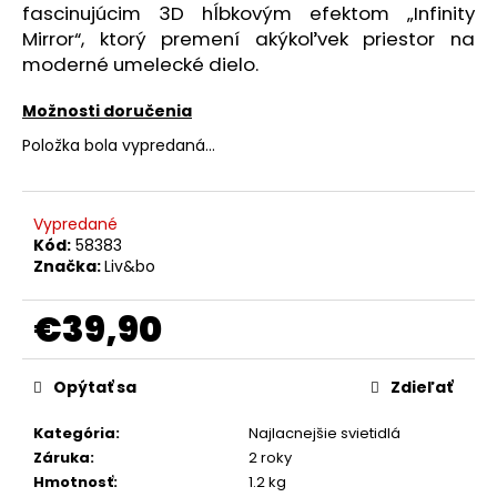
č
fascinujúcim 3D hĺbkovým efektom „Infinity
a
Mirror“, ktorý premení akýkoľvek priestor na
m
moderné umelecké dielo.
e
Možnosti doručenia
EASYMAXX
Položka bola vypredaná…
SINGLE
KÁVOVAR
S
HRNČEKOM
Vypredané
NA
Kód:
58383
CESTY
Značka:
Liv&bo
15240
BARISTA
€39,90
€19,90
Jednotková
cena:
Opýtať sa
Zdieľať
Kategória
:
Najlacnejšie svietidlá
Záruka
:
2 roky
Hmotnosť
:
1.2 kg