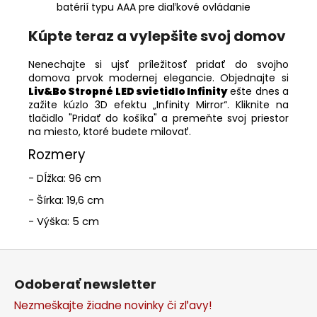
batérií typu AAA pre diaľkové ovládanie
Kúpte teraz a vylepšite svoj domov
Nenechajte si ujsť príležitosť pridať do svojho
domova prvok modernej elegancie. Objednajte si
Liv&Bo Stropné LED svietidlo Infinity
ešte dnes a
zažite kúzlo 3D efektu „Infinity Mirror“. Kliknite na
tlačidlo "Pridať do košíka" a premeňte svoj priestor
na miesto, ktoré budete milovať.
Rozmery
- Dĺžka: 96 cm
- Šírka: 19,6 cm
- Výška: 5 cm
Z
á
Odoberať newsletter
p
Nezmeškajte žiadne novinky či zľavy!
ä