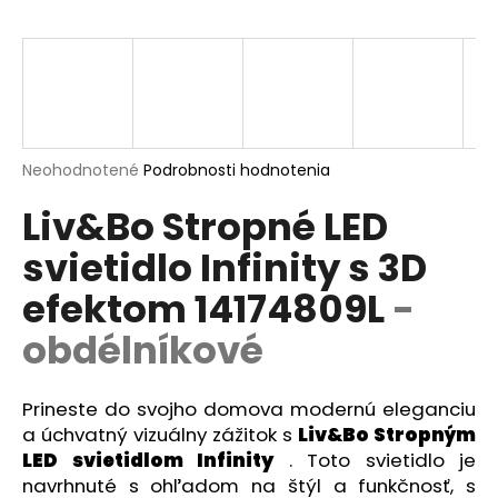
á
j
s
ť
?
Priemerné
Neohodnotené
Podrobnosti hodnotenia
hodnotenie
Liv&Bo Stropné LED
produktu
je
svietidlo Infinity s 3D
0,0
HĽADAŤ
z
efektom 14174809L
-
5
hviezdičiek.
obdélníkové
O
d
p
Prineste do svojho domova modernú eleganciu
o
a úchvatný vizuálny zážitok s
Liv&Bo Stropným
r
LED svietidlom Infinity
. Toto svietidlo je
ú
navrhnuté s ohľadom na štýl a funkčnosť, s