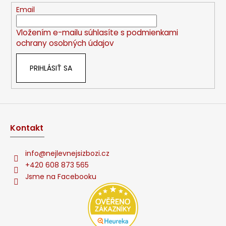
t
Email
i
Vložením e-mailu súhlasíte s
podmienkami
e
ochrany osobných údajov
PRIHLÁSIŤ SA
Kontakt
info
@
nejlevnejsizbozi.cz
+420 608 873 565
Jsme na Facebooku