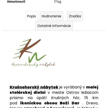
Hmotnosť
:
17 kg
Popis
Hodnotenie
Značka
Ostatné informácie
Krušnohorský nábytok
je vyrábaný v
malej
stolárskej dielni
v meste Ostrov ležiacom
priamo na úpätí Krušných hôr, 15 km
pod
ikonickou obcou Boží Dar
. Drevo,