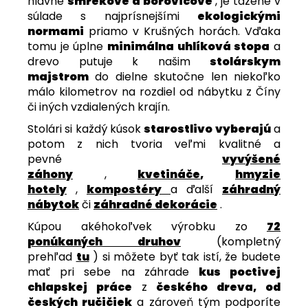
hlavne
smrekové a borovicové
, je ťažené v
súlade s najprísnejšími
ekologickými
normami
priamo v Krušných horách. Vďaka
tomu je úplne
minimálna uhlíková stopa
a
drevo putuje k našim
stolárskym
majstrom
do dielne skutočne len niekoľko
málo kilometrov na rozdiel od nábytku z Číny
či iných vzdialených krajín.
Stolári si každý kúsok
starostlivo vyberajú
a
potom z nich tvoria veľmi kvalitné a
pevné
vyvýšené
záhony
,
kvetináče
,
hmyzie
hotely
,
kompostéry
a ďalší
záhradný
nábytok
či
záhradné dekorácie
.
Kúpou akéhokoľvek výrobku zo
72
ponúkaných druhov
(kompletný
prehľad
tu
) si môžete byť tak istí, že budete
mať pri sebe na záhrade
kus poctivej
chlapskej práce
z
českého dreva, od
českých ručičiek
a zároveň tým podporíte