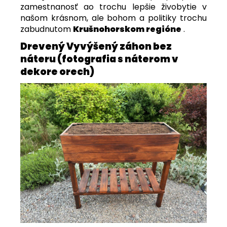
zamestnanosť ao trochu lepšie živobytie v
našom krásnom, ale bohom a politiky trochu
zabudnutom
Krušnohorskom regióne
.
Drevený Vyvýšený záhon bez
náteru (fotografia s náterom v
dekore orech)