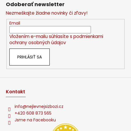
á
Odoberať newsletter
p
Nezmeškajte žiadne novinky či zľavy!
ä
t
Email
i
Vložením e-mailu súhlasíte s
podmienkami
e
ochrany osobných údajov
PRIHLÁSIŤ SA
Kontakt
info
@
nejlevnejsizbozi.cz
+420 608 873 565
Jsme na Facebooku