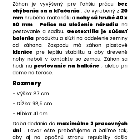
Záhon je vyvýšený pre ľahšiu prácu
bez
ohýbania sa a kľačania
. Je vyrobený z
20
mm
hrubého materiálu a
nohy sú hrubé 40 x
60 mm
.
Police na uloženie náradia
na
pestovanie a sadbu.
Geotextília je súčasť
balenia
produktu a slúži na oddelenie zeminy
od záhona. Zospodu má záhon plastové
klznice
pre lepšiu stabilitu a aby drevené
nohy neboli v kontakte so zemou. Záhon sa
hodí na
pestovanie na balkóne
, alebo pri
dome na terase.
Rozmery
- Výška: 87 cm
- Dĺžka: 98,5 cm
- Hĺbka: 41 cm
Doba dodania do
maximálne 2 pracovných
dní
. Tovar ešte prebaľujeme a balíme tak,
aby aj na opačnú stranu republiky došlo