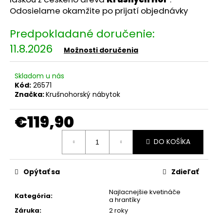
č
Odosielame okamžite po prijatí objednávky
a
m
e
11.8.2026
Možnosti doručenia
MAXXMEE
DIGITÁLNY
Skladom u nás
TEPLOMER
Kód:
26571
NA
Značka:
Krušnohorský nábytok
VODOVODNÉ
ARMATÚRY
A
€119,90
KOHÚTIK
00646
Jednotková
€13,18
DO KOŠÍKA
cena:
Opýtať sa
Zdieľať
Najlacnejšie kvetináče
Kategória
:
a hrantíky
Záruka
:
2 roky