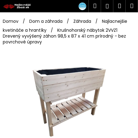
K
Prejsť
Hľadať
Náku
M
Prihlásen
na
o
obsah
Späť
Späť
košík
š
Domov
/
Dom a záhrada
/
Záhrada
/
Najlacnejšie
í
kvetináče a hrantíky
/
Krušnohorský nábytok 2VVZ1
Č
k
Drevený vyvýšený záhon 98,5 x 87 x 41 cm prírodný
- bez
o
povrchové úpravy
p
o
t
r
e
b
u
j
e
t
e
n