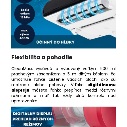
Flexibilita a pohodlie
CleanMaxx vysávač je vybavený veľkým 500 ml
prachovým zásobníkom a 5 m dlhým káblom, čo
umožňuje ľahké čistenie väčších plôch, ako sú
matrace alebo pohovky. Vďaka
digitálnemu
displeju
môžete ľahko prepínať medzi rôznymi
režimami a mať tak vždy plnú kontrolu nad
upratovaním.