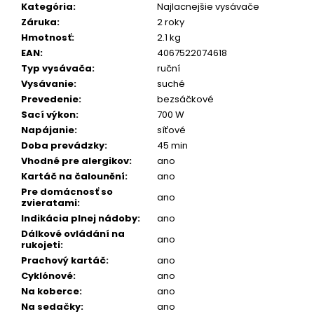
Kategória
:
Najlacnejšie vysávače
Záruka
:
2 roky
Hmotnosť
:
2.1 kg
EAN
:
4067522074618
Typ vysávača
:
ruční
Vysávanie
:
suché
Prevedenie
:
bezsáčkové
Sací výkon
:
700 W
Napájanie
:
síťové
Doba prevádzky
:
45 min
Vhodné pre alergikov
:
ano
Kartáč na čalounění
:
ano
Pre domácnosť so
ano
zvieratami
:
Indikácia plnej nádoby
:
ano
Dálkové ovládání na
ano
rukojeti
:
Prachový kartáč
:
ano
Cyklónové
:
ano
Na koberce
:
ano
Na sedačky
:
ano