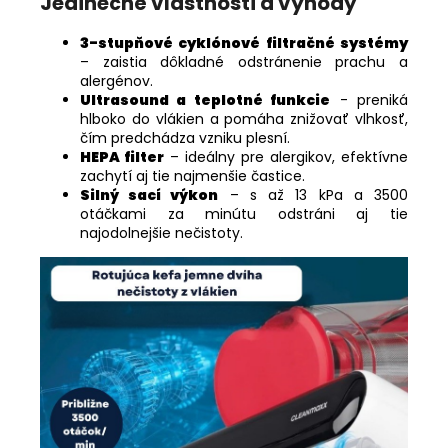
Jedinečné vlastnosti a výhody
3-stupňové cyklónové filtračné systémy
– zaistia dôkladné odstránenie prachu a
alergénov.
Ultrasound a teplotné funkcie
- preniká
hlboko do vlákien a pomáha znižovať vlhkosť,
čím predchádza vzniku plesní.
HEPA filter
– ideálny pre alergikov, efektívne
zachytí aj tie najmenšie častice.
Silný sací výkon
– s až 13 kPa a 3500
otáčkami za minútu odstráni aj tie
najodolnejšie nečistoty.