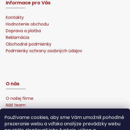
Informace pro Vás
Kontakty
Hodnotenie obchodu
Doprava a platba
Reklamácia
Obchodné podmienky
Podmienky ochrany osobných údajov
O nás
O našej firme
Náš team
Prečo u nás nakúpiť?
Používame cookies, aby sme Vám umožnili pohodlné
Naša garancia
prezeranie webu a vďaka analýze prevádzky webu
Sponzorujeme