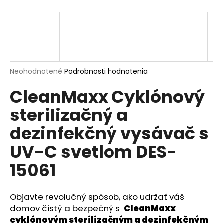
á
j
s
ť
?
Priemerné
Neohodnotené
Podrobnosti hodnotenia
hodnotenie
CleanMaxx Cyklónový
produktu
je
sterilizačný a
0,0
HĽADAŤ
z
dezinfekčný vysávač s
5
hviezdičiek.
UV-C svetlom DES-
O
15061
d
p
o
Objavte revolučný spôsob, ako udržať váš
r
domov čistý a bezpečný s
CleanMaxx
ú
cyklónovým sterilizačným a dezinfekčným