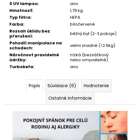
S UV lampou
:
ano
Hmotnosť
:
1,79 kg
Typ filtra
:
HEPA
Farba
:
bíločervené
Rozsah úklidu bez
běžný byt (2-3 pokoje)
přerušení
:
Pohodlí manipulace na
velmi snadné (<2.5kg)
schodech
:
Náročnost pravidelné
nízká (bezsáčkový
údržby
:
nebo omyvatelné)
Turbokefa
:
ano
Popis
Súvisiace (6)
Hodnotenie
Ostatné informácie