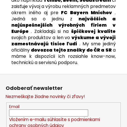
ako napríklad
Tchibo, Beem, Sodastream
či
zaisťuje vývoj a výrobu reklamných predmetov
okrem iného aj pre
FC Bayern Mníchov
.
Jedná sa o jednu z
najväčších a
najúspešnejších výrobných firiem v
Európe
. Zakladajú si na
špičkovej kvalite
svojich produktov a len vo
výskume a vývoji
zamestnávajú tisíce ľudí
. My sme jediný
oficiálny
dovozca tejto značky do ČR a SR
a
máme k dispozícii ich rozsiahle know-now,
technickú a servisnú podporu.
Z
á
Odoberať newsletter
p
Nezmeškajte žiadne novinky či zľavy!
ä
t
Email
i
Vložením e-mailu súhlasíte s
podmienkami
e
ochrany osobných údajov