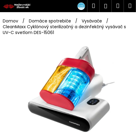
K
Prejsť
Hľadať
Náku
M
Prihlásen
na
o
obsah
Späť
Späť
košík
š
Domov
/
Domáce spotrebiče
/
Vysávače
/
í
CleanMaxx Cyklónový sterilizačný a dezinfekčný vysávač s
Č
UV-C svetlom DES-15061
k
o
p
o
t
r
e
b
u
j
e
t
e
n