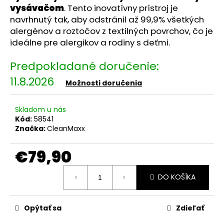
č
vysávačom
. Tento inovatívny prístroj je
a
navrhnutý tak, aby odstránil až 99,9% všetkých
m
alergénov a roztočov z textilných povrchov, čo je
e
ideálne pre alergikov a rodiny s deťmi.
KAPOVACIA
A
11.8.2026
POKOSOVÁ
Možnosti doručenia
PÍLA
PKS
1500
Skladom u nás
C4
Kód:
58541
€59,90
Značka:
CleanMaxx
€79,90
Jednotková
DO KOŠÍKA
cena:
Opýtať sa
Zdieľať