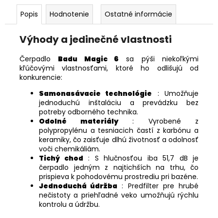
Popis
Hodnotenie
Ostatné informácie
Výhody a jedinečné vlastnosti
Čerpadlo
Badu Magic 6
sa pýši niekoľkými
kľúčovými vlastnosťami, ktoré ho odlišujú od
konkurencie:
Samonasávacie technológie
: Umožňuje
jednoduchú inštaláciu a prevádzku bez
potreby odborného technika.
Odolné materiály
: Vyrobené z
polypropylénu a tesniacich častí z karbónu a
keramiky, čo zaisťuje dlhú životnosť a odolnosť
voči chemikáliám.
Tichý chod
: S hlučnosťou iba 51,7 dB je
čerpadlo jedným z najtichších na trhu, čo
prispieva k pohodovému prostrediu pri bazéne.
Jednoduchá údržba
: Predfilter pre hrubé
nečistoty a priehľadné veko umožňujú rýchlu
kontrolu a údržbu.