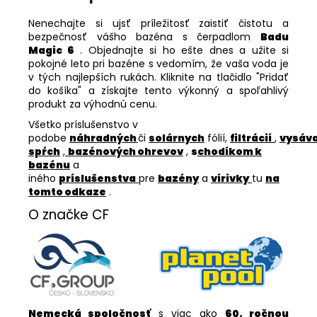
Nenechajte si ujsť príležitosť zaistiť čistotu a
bezpečnosť vášho bazéna s čerpadlom
Badu
Magic 6
. Objednajte si ho ešte dnes a užite si
pokojné leto pri bazéne s vedomím, že vaša voda je
v tých najlepších rukách. Kliknite na tlačidlo "Pridať
do košíka" a získajte tento výkonný a spoľahlivý
produkt za výhodnú cenu.
Všetko príslušenstvo v
podobe
náhradných
či
solárnych
fólií,
filtrácií
,
vysáv
spŕch
,
bazénových ohrevov
,
s
chodíkom k
bazénu
a
iného
príslušenstva
pre
bazény
a
vírivky
tu
na
tomto odkaze
.
O značke CF
Nemecká spoločnosť
s viac ako
60. ročnou