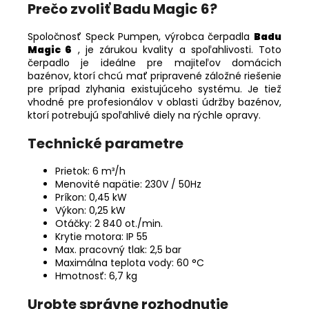
Prečo zvoliť Badu Magic 6?
Spoločnosť Speck Pumpen, výrobca čerpadla
Badu
Magic 6
, je zárukou kvality a spoľahlivosti. Toto
čerpadlo je ideálne pre majiteľov domácich
bazénov, ktorí chcú mať pripravené záložné riešenie
pre prípad zlyhania existujúceho systému. Je tiež
vhodné pre profesionálov v oblasti údržby bazénov,
ktorí potrebujú spoľahlivé diely na rýchle opravy.
Technické parametre
Prietok: 6 m³/h
Menovité napätie: 230V / 50Hz
Príkon: 0,45 kW
Výkon: 0,25 kW
Otáčky: 2 840 ot./min.
Krytie motora: IP 55
Max. pracovný tlak: 2,5 bar
Maximálna teplota vody: 60 °C
Hmotnosť: 6,7 kg
Urobte správne rozhodnutie