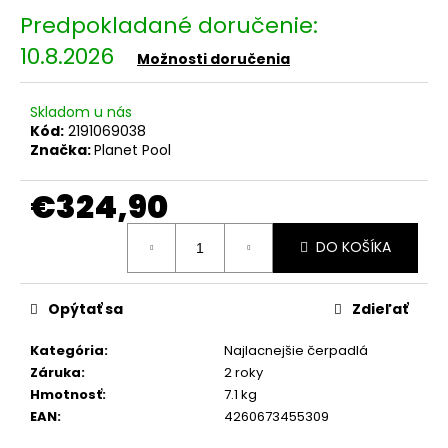
č
a
m
10.8.2026
Možnosti doručenia
e
Skladom u nás
PREDĹŽENIE
Kód:
2191069038
SKÚŠOBNEJ
Značka:
Planet Pool
DOBY
NA
€324,90
30
DNÍ
Jednotková
€1,50
DO KOŠÍKA
cena:
Opýtať sa
Zdieľať
Kategória
:
Najlacnejšie čerpadlá
Záruka
:
2 roky
Hmotnosť
:
7.1 kg
EAN
:
4260673455309