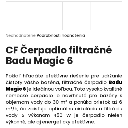
á
j
s
ť
?
Priemerné
Neohodnotené
Podrobnosti hodnotenia
hodnotenie
CF Čerpadlo filtračné
produktu
je
Badu Magic 6
0,0
z
HĽADAŤ
5
hviezdičiek.
Pokiaľ hľadáte efektívne riešenie pre udržanie
čistoty vášho bazéna, filtračné čerpadlo
Badu
Magic 6
je ideálnou voľbou. Toto vysoko kvalitné
O
nemecké čerpadlo je navrhnuté pre bazény s
d
objemom vody do 30 m³ a ponúka prietok až 6
p
m³/h, čo zaisťuje optimálnu cirkuláciu a filtráciu
o
vody. S výkonom 450 W je čerpadlo nielen
r
výkonné, ale aj energeticky efektívne.
ú