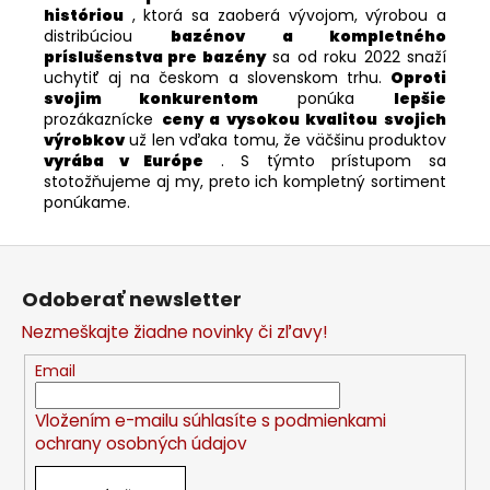
históriou
, ktorá sa zaoberá vývojom, výrobou a
distribúciou
bazénov a kompletného
príslušenstva pre bazény
sa od roku 2022 snaží
uchytiť aj na českom a slovenskom trhu.
Oproti
svojim konkurentom
ponúka
lepšie
prozákaznícke
ceny a vysokou kvalitou svojich
výrobkov
už len vďaka tomu, že väčšinu produktov
vyrába v Európe
. S týmto prístupom sa
stotožňujeme aj my, preto ich kompletný sortiment
ponúkame.
Z
á
Odoberať newsletter
p
Nezmeškajte žiadne novinky či zľavy!
ä
t
Email
i
Vložením e-mailu súhlasíte s
podmienkami
e
ochrany osobných údajov