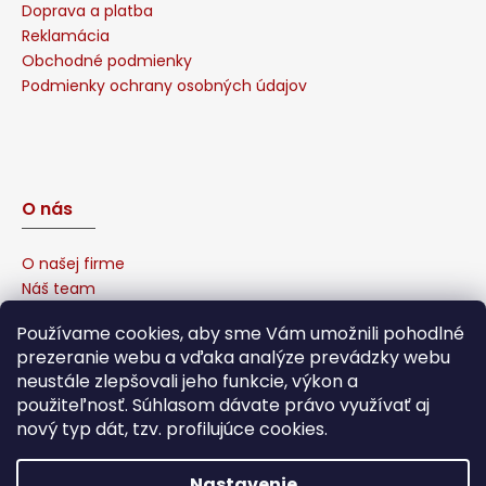
Doprava a platba
Reklamácia
Obchodné podmienky
Podmienky ochrany osobných údajov
O nás
O našej firme
Náš team
Prečo u nás nakúpiť?
Používame cookies, aby sme Vám umožnili pohodlné
Naša garancia
prezeranie webu a vďaka analýze prevádzky webu
Sponzorujeme
neustále zlepšovali jeho funkcie, výkon a
Affiliate program
použiteľnosť. Súhlasom dávate právo využívať aj
nový typ dát, tzv. profilujúce cookies.
Nastavenie