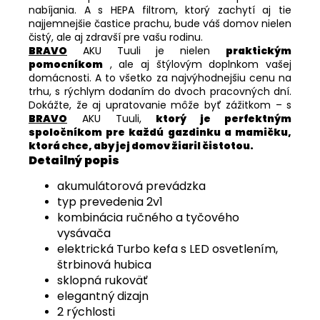
nabíjania. A s HEPA filtrom, ktorý zachytí aj tie
najjemnejšie častice prachu, bude váš domov nielen
čistý, ale aj zdravší pre vašu rodinu.
BRAVO
AKU Tuuli je nielen
praktickým
pomocníkom
, ale aj štýlovým doplnkom vašej
domácnosti. A to všetko za najvýhodnejšiu cenu na
trhu, s rýchlym dodaním do dvoch pracovných dní.
Dokážte, že aj upratovanie môže byť zážitkom – s
BRAVO
AKU Tuuli,
ktorý je perfektným
spoločníkom pre každú gazdinku a mamičku,
ktorá chce, aby jej domov žiaril čistotou.
Detailný popis
akumulátorová prevádzka
typ prevedenia 2v1
kombinácia ručného a tyčového
vysávača
elektrická Turbo kefa s LED osvetlením,
štrbinová hubica
sklopná rukoväť
elegantný dizajn
2 rýchlosti