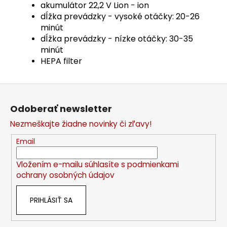
akumulátor 22,2 V Lion - ion
dĺžka prevádzky - vysoké otáčky: 20-26
minút
dĺžka prevádzky - nízke otáčky: 30-35
minút
HEPA filter
Z
á
Odoberať newsletter
p
Nezmeškajte žiadne novinky či zľavy!
ä
t
Email
i
Vložením e-mailu súhlasíte s
podmienkami
e
ochrany osobných údajov
PRIHLÁSIŤ SA