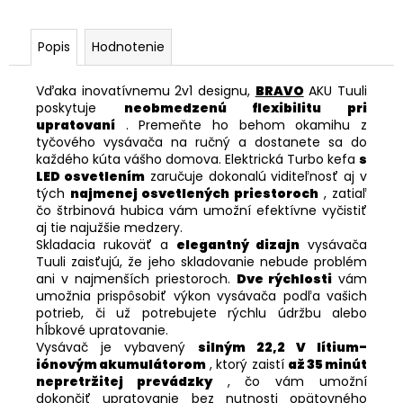
Popis
Hodnotenie
Vďaka inovatívnemu 2v1 designu,
BRAVO
AKU Tuuli
poskytuje
neobmedzenú flexibilitu pri
upratovaní
. Premeňte ho behom okamihu z
tyčového vysávača na ručný a dostanete sa do
každého kúta vášho domova. Elektrická Turbo kefa
s
LED osvetlením
zaručuje dokonalú viditeľnosť aj v
tých
najmenej osvetlených priestoroch
, zatiaľ
čo štrbinová hubica vám umožní efektívne vyčistiť
aj tie najužšie medzery.
Skladacia rukoväť a
elegantný dizajn
vysávača
Tuuli zaisťujú, že jeho skladovanie nebude problém
ani v najmenších priestoroch.
Dve rýchlosti
vám
umožnia prispôsobiť výkon vysávača podľa vašich
potrieb, či už potrebujete rýchlu údržbu alebo
hĺbkové upratovanie.
Vysávač je vybavený
silným 22,2 V lítium-
iónovým akumulátorom
, ktorý zaistí
až 35 minút
nepretržitej prevádzky
, čo vám umožní
dokončiť upratovanie bez nutnosti opätovného