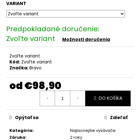
č
VARIANT
a
m
e
Zvoľte variant
Možnosti doručenia
MAXXMEE
DIGITÁLNY
TEPLOMER
NA
Zvoľte variant
VODOVODNÉ
Kód:
Zvoľte variant
ARMATÚRY
Značka:
Bravo
A
KOHÚTIK
od
€98,90
00646
€13,18
Jednotková
DO KOŠÍKA
cena:
Opýtať sa
Zdieľať
Kategória
:
Najlacnejšie vysávače
Záruka
:
2 roky