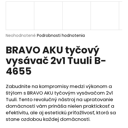
á
j
s
ť
?
Priemerné
Neohodnotené
Podrobnosti hodnotenia
hodnotenie
BRAVO AKU tyčový
produktu
je
vysávač 2v1 Tuuli B-
0,0
z
HĽADAŤ
4655
5
hviezdičiek.
Zabudnite na kompromisy medzi výkonom a
O
štýlom s BRAVO AKU tyčovým vysávačom 2v1
d
Tuuli. Tento revolučný nástroj na upratovanie
p
domácnosti vám prináša nielen praktickosť a
o
efektivitu, ale aj estetickú príťažlivosť, ktorá sa
r
stane ozdobou každej domácnosti.
ú