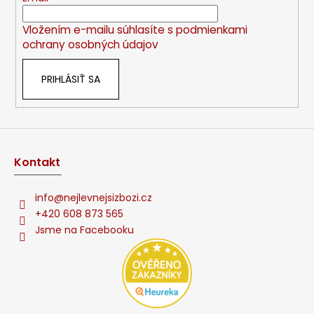
i
Vložením e-mailu súhlasíte s
podmienkami
e
ochrany osobných údajov
PRIHLÁSIŤ SA
Kontakt
info
@
nejlevnejsizbozi.cz
+420 608 873 565
Jsme na Facebooku