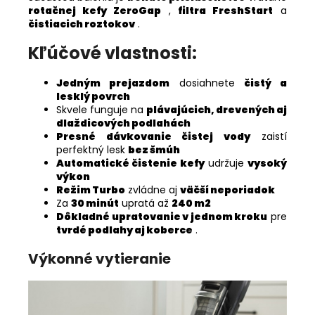
rotačnej kefy ZeroGap
,
filtra FreshStart
a
čistiacich roztokov
.
Kľúčové vlastnosti:
Jedným prejazdom
dosiahnete
čistý a
lesklý povrch
Skvele funguje na
plávajúcich, drevených aj
dlaždicových podlahách
Presné dávkovanie čistej vody
zaistí
perfektný lesk
bez šmúh
Automatické čistenie kefy
udržuje
vysoký
výkon
Režim Turbo
zvládne aj
väčší neporiadok
Za
30 minút
upratá až
240 m2
Dôkladné upratovanie v jednom kroku
pre
tvrdé podlahy aj koberce
.
Výkonné vytieranie