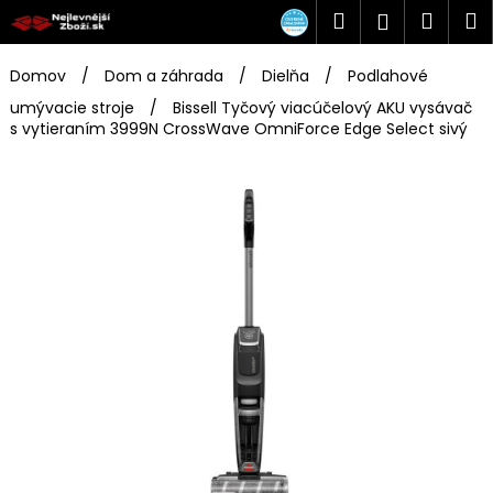
K
Prejsť
Hľadať
Náku
M
Prihlásen
na
o
obsah
Späť
Späť
košík
š
Domov
/
Dom a záhrada
/
Dielňa
/
Podlahové
í
umývacie stroje
/
Bissell Tyčový viacúčelový AKU vysávač
Č
k
s vytieraním 3999N CrossWave OmniForce Edge Select sivý
o
p
o
t
r
e
b
u
j
e
t
e
n