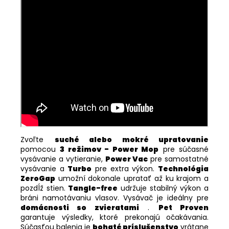
Zvoľte
suché alebo mokré upratovanie
pomocou
3 režimov - Power Mop
pre súčasné
vysávanie a vytieranie,
Power Vac
pre samostatné
vysávanie a
Turbo
pre extra výkon.
Technológia
ZeroGap
umožní dokonale upratať až ku krajom a
pozdĺž stien.
Tangle-free
udržuje stabilný výkon a
bráni namotávaniu vlasov. Vysávač je ideálny pre
domácnosti so zvieratami
.
Pet Proven
garantuje výsledky, ktoré prekonajú očakávania.
Súčasťou balenia je
bohaté príslušenstvo
vrátane