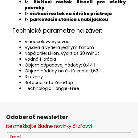
1×
čistiaci roztok Bissell pre všetky
povrchy
1×
čistiaci roztok na údržbu prístroja
1×
parkovacia stanica s nabíjačkou
Technické parametre na záver:
Viacúčelový vysávač
Vysáva a vytiera jedným ťahom
Napájanie: Li‑Ion, výdrž až 30 minút
Vodná filtrácia
Objem odpadovej nádoby: 0,44 l
Objem nádoby na čistú vodu: 0,63 l
3 režimy
Rotačná kefa ZeroGap
Technológia Tangle-Free
Z
á
Odoberať newsletter
p
Nezmeškajte žiadne novinky či zľavy!
ä
t
Email