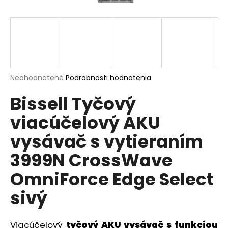
á
j
s
ť
?
Priemerné
Neohodnotené
Podrobnosti hodnotenia
hodnotenie
Bissell Tyčový
produktu
je
viacúčelový AKU
0,0
HĽADAŤ
z
vysávač s vytieraním
5
hviezdičiek.
3999N CrossWave
O
d
OmniForce Edge Select
p
sivý
o
r
ú
Viacúčelový
tyčový AKU vysávač s funkciou