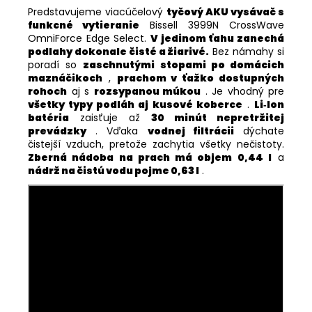
Predstavujeme viacúčelový
tyčový AKU vysávač s
funkcné vytieranie
Bissell 3999N CrossWave
OmniForce Edge Select.
V jedinom ťahu zanechá
podlahy dokonale čisté a žiarivé.
Bez námahy si
poradí so
zaschnutými stopami po domácich
maznáčikoch
,
prachom v ťažko dostupných
rohoch
aj s
rozsypanou múkou
. Je vhodný pre
všetky typy podláh aj kusové koberce
.
Li‑Ion
batéria
zaisťuje až
30 minút nepretržitej
prevádzky
. Vďaka
vodnej filtrácii
dýchate
čistejší vzduch, pretože zachytia všetky nečistoty.
Zberná nádoba na prach má objem 0,44 l
a
nádrž na čistú vodu pojme 0,63 l
.