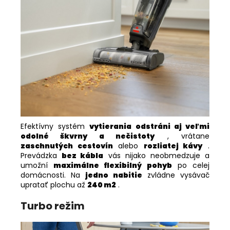
Efektívny systém
vytierania odstráni aj veľmi
odolné škvrny a nečistoty
, vrátane
zaschnutých cestovín
alebo
rozliatej kávy
.
Prevádzka
bez kábla
vás nijako neobmedzuje a
umožní
maximálne flexibilný pohyb
po celej
domácnosti. Na
jedno nabitie
zvládne vysávač
upratať plochu až
240 m2
.
Turbo režim