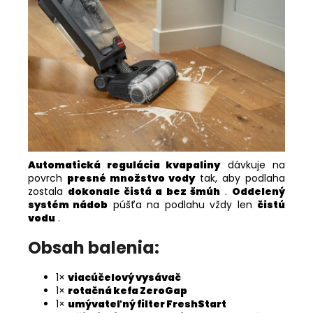
Automatická regulácia kvapaliny
dávkuje na
povrch
presné množstvo vody
tak, aby podlaha
zostala
dokonale čistá a bez šmúh
.
Oddelený
systém nádob
púšťa na podlahu vždy len
čistú
vodu
.
Obsah balenia:
1×
viacúčelový vysávač
1×
rotačná kefa ZeroGap
1×
umývateľný filter FreshStart