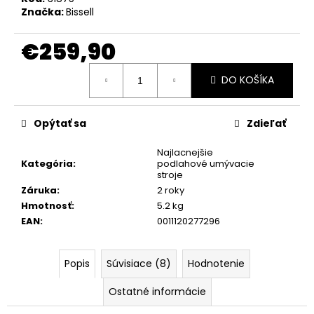
Značka:
Bissell
€259,90
Jednotková
DO KOŠÍKA
cena:
Opýtať sa
Zdieľať
Najlacnejšie
Kategória
:
podlahové umývacie
stroje
Záruka
:
2 roky
Hmotnosť
:
5.2 kg
EAN
:
0011120277296
Popis
Súvisiace (8)
Hodnotenie
Ostatné informácie