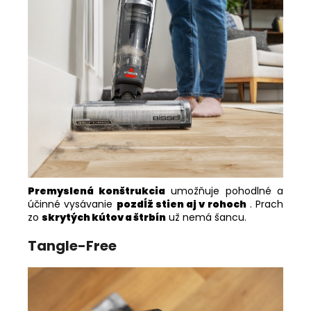
Premyslená konštrukcia
umožňuje pohodlné a
účinné vysávanie
pozdĺž stien aj v rohoch
. Prach
zo
skrytých kútov a štrbín
už nemá šancu.
Tangle-Free