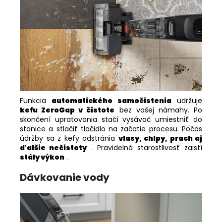
Funkcia
automatického samočistenia
udržuje
kefu ZeroGap v čistote
bez vašej námahy. Po
skončení upratovania stačí vysávač umiestniť do
stanice a stlačiť tlačidlo na začatie procesu. Počas
údržby sa z kefy odstránia
vlasy, chlpy, prach aj
ďalšie nečistoty
. Pravidelná starostlivosť zaistí
stály výkon
.
Dávkovanie vody