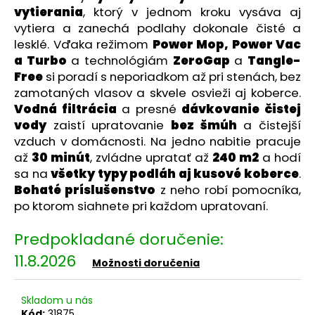
č
vytierania
, ktorý v jednom kroku vysáva aj
a
vytiera a zanechá podlahy dokonale čisté a
m
lesklé. Vďaka režimom
Power Mop, Power Vac
e
a Turbo
a technológiám
ZeroGap
a
Tangle-
Free
si poradí s neporiadkom až pri stenách, bez
GARDENMEISTER
zamotaných vlasov a skvele osvieži aj koberce.
GM
Vodná filtrácia
a presné
dávkovanie čistej
1006
vody
zaistí upratovanie
bez šmúh
a čistejší
SACIA
HADICA
vzduch v domácnosti. Na jedno nabitie pracuje
PRE
až
30 minút
, zvládne upratať až
240 m2
a hodí
ČERPADLÁ
sa na
všetky typy podláh aj kusové koberce
.
S
VÝSTUŽOU
Bohaté príslušenstvo
z neho robí pomocníka,
A
po ktorom siahnete pri každom upratovaní.
KOŠOM
6
M
€15,90
11.8.2026
Možnosti doručenia
Skladom u nás
Kód:
31875